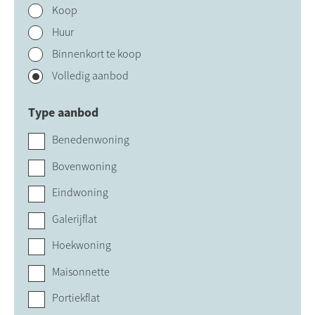
Koop
Huur
Binnenkort te koop
Volledig aanbod
Type aanbod
Benedenwoning
Bovenwoning
Eindwoning
Galerijflat
Hoekwoning
Maisonnette
Portiekflat