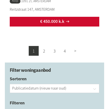
1091 ZC AMSTERDAM
Type:
Koop
Reitzstraat 147, AMSTERDAM
€ 450.000 k.k
Selecteer een pagina
1
2
3
4
Volgende
Filter woningaanbod
Sorteren
Filter toepassen
Sortering
Publicatiedatum (nieuw naar oud)
Filteren