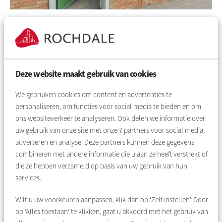
Van Moerkerkenstraat 35
1064 KC AMSTERDAM
Type:
Koop
Van Moerkerkenstraat 35, AMSTERDAM
Deze website maakt gebruik van cookies
€ 475.000 vrijopnaam
We gebruiken cookies om content en advertenties te
personaliseren, om functies voor social media te bieden en om
ons websiteverkeer te analyseren. Ook delen we informatie over
uw gebruik van onze site met onze
7
partners voor social media,
adverteren en analyse. Deze partners kunnen deze gegevens
combineren met andere informatie die u aan ze heeft verstrekt of
die ze hebben verzameld op basis van uw gebruik van hun
services.
Wilt u uw voorkeuren aanpassen, klik dan op ‘Zelf instellen’. Door
op ‘Alles toestaan’ te klikken, gaat u akkoord met het gebruik van