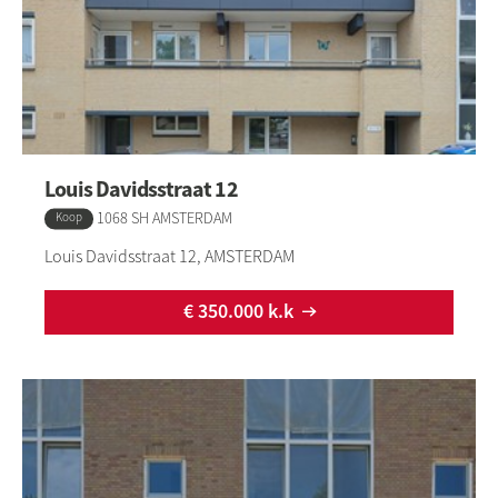
Louis Davidsstraat 12
1068 SH AMSTERDAM
Type:
Koop
Louis Davidsstraat 12, AMSTERDAM
€ 350.000 k.k