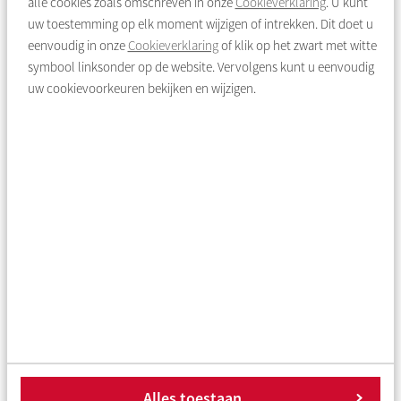
alle cookies zoals omschreven in onze
Cookieverklaring
. U kunt
Van Moerkerkenstraat 37
uw toestemming op elk moment wijzigen of intrekken. Dit doet u
eenvoudig in onze
Cookieverklaring
of klik op het zwart met witte
1064 KC AMSTERDAM
Type:
Koop
symbool linksonder op de website. Vervolgens kunt u eenvoudig
Van Moerkerkenstraat 37, AMSTERDAM
uw cookievoorkeuren bekijken en wijzigen.
€ 450.000 vrijopnaam
Alles toestaan