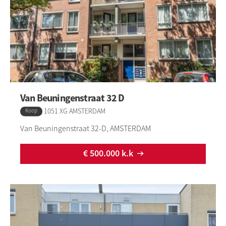
Van Beuningenstraat 32 D
1051 XG AMSTERDAM
Type:
Koop
Van Beuningenstraat 32-D, AMSTERDAM
€ 500.000 k.k