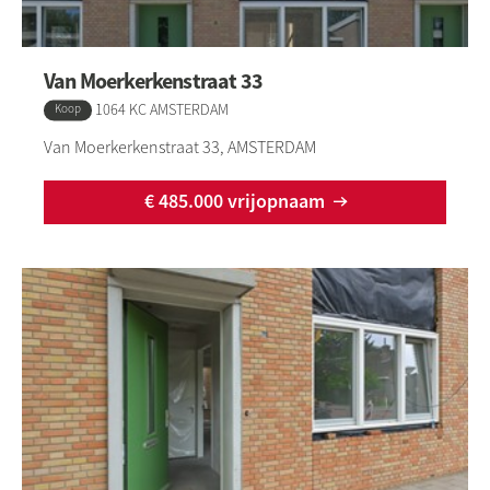
Van Moerkerkenstraat 33
1064 KC AMSTERDAM
Type:
Koop
Van Moerkerkenstraat 33, AMSTERDAM
€ 485.000 vrijopnaam