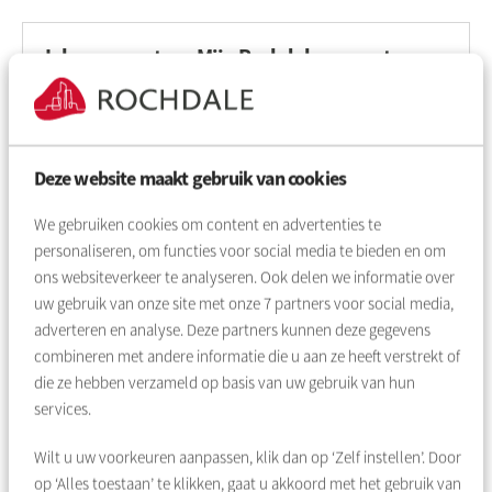
Inloggen met uw Mijn Rochdale account
Verplicht veld
Gebruikersnaam
*
Deze website maakt gebruik van cookies
Verplicht veld
Wachtwoord
*
We gebruiken cookies om content en advertenties te
personaliseren, om functies voor social media te bieden en om
Toon
ons websiteverkeer te analyseren. Ook delen we informatie over
uw gebruik van onze site met onze
7
partners voor social media,
Inloggen
adverteren en analyse. Deze partners kunnen deze gegevens
combineren met andere informatie die u aan ze heeft verstrekt of
Wachtwoord vergeten
die ze hebben verzameld op basis van uw gebruik van hun
services.
Wilt u uw voorkeuren aanpassen, klik dan op ‘Zelf instellen’. Door
op ‘Alles toestaan’ te klikken, gaat u akkoord met het gebruik van