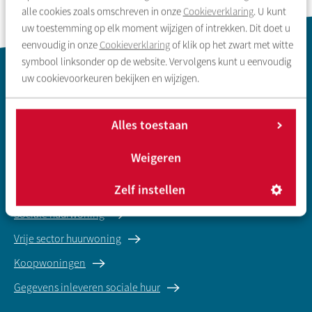
alle cookies zoals omschreven in onze
Cookieverklaring
. U kunt
uw toestemming op elk moment wijzigen of intrekken. Dit doet u
eenvoudig in onze
Cookieverklaring
of klik op het zwart met witte
symbool linksonder op de website. Vervolgens kunt u eenvoudig
Contactinformatie
uw cookievoorkeuren bekijken en wijzigen.
Alles toestaan
Weigeren
Zoeken & aanbod
Zelf instellen
Sociale huurwoning
Vrije sector huurwoning
Koopwoningen
Gegevens inleveren sociale huur