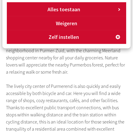
addition of a large tilt window, this level benefits from many
extra square meters of living space. This floor also contains the
Alles toestaan
connections for the washing machine and the mechanical
ventilation unit.
Weigeren
Surroundings and accessibility:
Zelf instellen
This property is located in a quiet and family-friendly
neighborhood in Purmer-Zuid, with the charming Meerland
shopping center nearby for all your daily groceries. Nature
lovers will appreciate the nearby Purmerbos forest, perfect for
a relaxing walk or some fresh air.
The lively city center of Purmerend is also quickly and easily
accessible by both bicycle and car. Here you will find a wide
range of shops, cozy restaurants, cafés, and other facilities.
Thanks to excellent public transport connections, with bus
stops within walking distance and the train station within
cycling distance, this is an ideal location for those seeking the
tranquility of a residential area combined with excellent