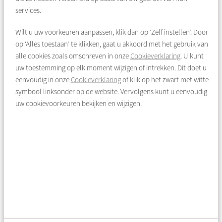
There is extra storage space underneath the stairs, where the
services.
district heating unit is also located (individual unit from
Wilt u uw voorkeuren aanpassen, klik dan op ‘Zelf instellen’. Door
Stadsverwarming Purmerend, with maintenance of the heat
op ‘Alles toestaan’ te klikken, gaat u akkoord met het gebruik van
exchanger, thermostat, and radiators being the responsibility
alle cookies zoals omschreven in onze
Cookieverklaring
. U kunt
of the residents). At the rear of the property, you have access to
uw toestemming op elk moment wijzigen of intrekken. Dit doet u
the west-facing garden, ideal for enjoying the afternoon sun.
eenvoudig in onze
Cookieverklaring
of klik op het zwart met witte
The garden also features a storage shed and rear access to the
symbool linksonder op de website. Vervolgens kunt u eenvoudig
back path.
uw cookievoorkeuren bekijken en wijzigen.
First floor:
The first floor consists of two well-sized bedrooms and a neat
bathroom. The bedrooms feature large windows or tilt
windows, allowing plenty of natural light. The bathroom is
equipped with a shower, washbasin with vanity unit, and a
standing toilet.
Second floor:
A fixed staircase leads to the second floor. Thanks to the