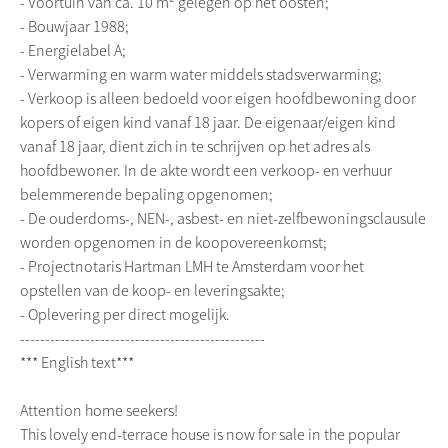
- Voortuin van ca. 10 m² gelegen op het oosten;
- Bouwjaar 1988;
- Energielabel A;
- Verwarming en warm water middels stadsverwarming;
- Verkoop is alleen bedoeld voor eigen hoofdbewoning door
kopers of eigen kind vanaf 18 jaar. De eigenaar/eigen kind
vanaf 18 jaar, dient zich in te schrijven op het adres als
hoofdbewoner. In de akte wordt een verkoop- en verhuur
belemmerende bepaling opgenomen;
- De ouderdoms-, NEN-, asbest- en niet-zelfbewoningsclausule
worden opgenomen in de koopovereenkomst;
- Projectnotaris Hartman LMH te Amsterdam voor het
opstellen van de koop- en leveringsakte;
- Oplevering per direct mogelijk.
-------------------------------------------------
*** English text***
Attention home seekers!
This lovely end-terrace house is now for sale in the popular