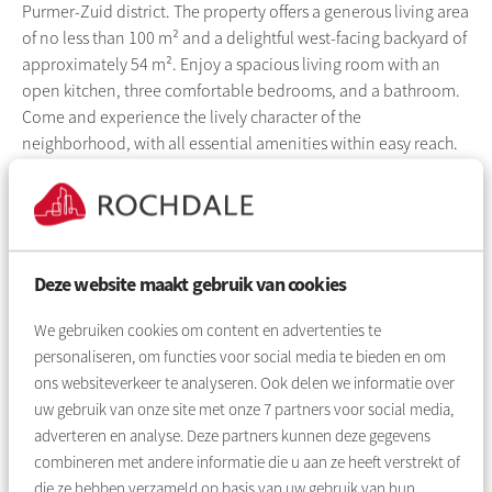
Purmer-Zuid district. The property offers a generous living area
of no less than 100 m² and a delightful west-facing backyard of
approximately 54 m². Enjoy a spacious living room with an
open kitchen, three comfortable bedrooms, and a bathroom.
Come and experience the lively character of the
neighborhood, with all essential amenities within easy reach.
Layout
Ground floor:
You enter the property through the front garden and arrive at
Deze website maakt gebruik van cookies
the front door. Inside, the hallway provides access to the meter
cupboard, a separate toilet with hand basin, the staircase to
We gebruiken cookies om content en advertenties te
the first floor, and the living room. The bright through-living
personaliseren, om functies voor social media te bieden en om
room benefits from large windows on both sides. The open
ons websiteverkeer te analyseren. Ook delen we informatie over
kitchen is directly connected to the living room and is
uw gebruik van onze site met onze
7
partners voor social media,
equipped with built-in appliances. In addition, the kitchen
adverteren en analyse. Deze partners kunnen deze gegevens
offers ample cupboard space for storage.
combineren met andere informatie die u aan ze heeft verstrekt of
die ze hebben verzameld op basis van uw gebruik van hun