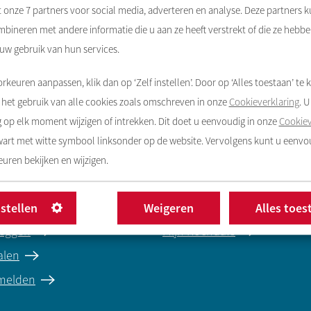
t onze
7
partners voor social media, adverteren en analyse. Deze partners 
bineren met andere informatie die u aan ze heeft verstrekt of die ze hebb
 uw gebruik van hun services.
rkeuren aanpassen, klik dan op ‘Zelf instellen’. Door op ‘Alles toestaan’ te k
het gebruik van alle cookies zoals omschreven in onze
Cookieverklaring
. 
op elk moment wijzigen of intrekken. Dit doet u eenvoudig in onze
Cookiev
zwart met witte symbool linksonder op de website. Vervolgens kunt u eenv
uren bekijken en wijzigen.
regelen
Contact
e melden
Contact opnemen
nstellen
Weigeren
Alles toes
eggen
Mijn Rochdale
alen
 melden