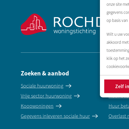
Contactinformatie
onze site me
gegevens com
op basis van
Wilt u uw voo
akkoord met 
toestemming 
klik op het 
cookievoorke
Zoeken & aanbod
Direct 
Sociale huurwoning
Reparati
Zelf i
Vrije sector huurwoning
Huur opz
Koopwoningen
Huur bet
Gegevens inleveren sociale huur
Overlast