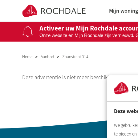
Naar de homepage
Mijn woning
Activeer uw Mijn Rochdale accou
Onze website en Mijn Rochdale zijn vernieuwd. 
Naar hoofdinhoud
Naar hoofdnavigatiemenu
Naar zoeken
Home
Aanbod
Zaanstraat 314
Deze advertentie is niet meer beschikbaar.
Deze webs
We gebruiken
te bieden en