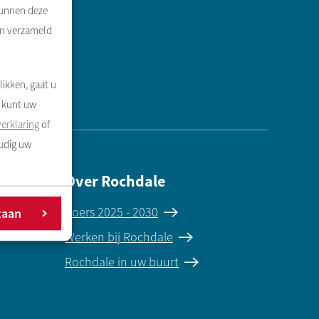
kunnen deze
en verzameld
likken, gaat u
U kunt uw
erklaring
of
oudig uw
Over Rochdale
Koers 2025 - 2030
taan
Werken bij Rochdale
Rochdale in uw buurt