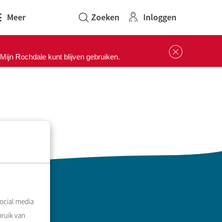
Inloggen
Meer
Sluit 
ijn Rochdale kunt blijven gebruiken.
ocial media
bruik van