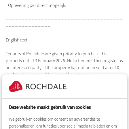
- Oplevering per direct mogelijk.
---------------------------------------------------------------------------------
-------------------------------
English text:
Tenants of Rochdale are given priority to purchase this
property until 13 February 2026. Not a tenant? Then register as
an interested party. If the property has not been sold after 10
working days, you will be invited for a viewing.
Attention home seekers! A fantastic, bright three-room
apartment of 64.4 m², located in the popular Bos en Lommer
district. The apartment features a bright living room, kitchen,
Deze website maakt gebruik van cookies
two bedrooms, two balconies and a spacious storage room on
the top floor. A wonderfully light home with all essential
We gebruiken cookies om content en advertenties te
amenities within easy reach!
personaliseren, om functies voor social media te bieden en om