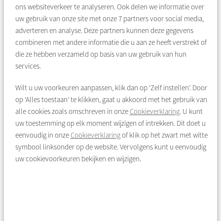
ons websiteverkeer te analyseren. Ook delen we informatie over
Layout:
uw gebruik van onze site met onze
7
partners voor social media,
The apartment is located on the first floor and is accessed via a
adverteren en analyse. Deze partners kunnen deze gegevens
neatly maintained communal staircase. Upon entering, you
combineren met andere informatie die u aan ze heeft verstrekt of
step into the hallway, which provides access to all rooms. At
die ze hebben verzameld op basis van uw gebruik van hun
the front of the apartment is the first bedroom, featuring built-
services.
in storage and a washing machine connection. From this
bedroom you also have access to the first balcony, located on
Wilt u uw voorkeuren aanpassen, klik dan op ‘Zelf instellen’. Door
the southwest side—a pleasant spot to enjoy the afternoon
op ‘Alles toestaan’ te klikken, gaat u akkoord met het gebruik van
and evening sun. Adjacent is the bright living room with a large
alle cookies zoals omschreven in onze
Cookieverklaring
. U kunt
window that allows plenty of natural light to enter.
uw toestemming op elk moment wijzigen of intrekken. Dit doet u
eenvoudig in onze
Cookieverklaring
of klik op het zwart met witte
Through an intermediate door, you reach the spacious second
symbool linksonder op de website. Vervolgens kunt u eenvoudig
bedroom at the rear. Both the living room and this bedroom
uw cookievoorkeuren bekijken en wijzigen.
offer additional storage space, ideal for keeping belongings
neatly organized. The second balcony, located on the
northeast side, is accessible from both the rear bedroom and
the kitchen. The central heating boiler (installed in 2016) is
located here. The kitchen is equipped with a standard kitchen