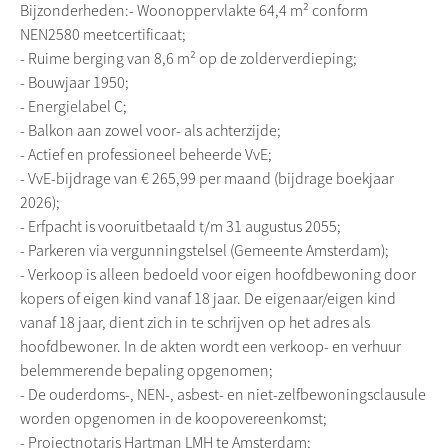
Bijzonderheden:- Woonoppervlakte 64,4 m² conform
NEN2580 meetcertificaat;
- Ruime berging van 8,6 m² op de zolderverdieping;
- Bouwjaar 1950;
- Energielabel C;
- Balkon aan zowel voor- als achterzijde;
- Actief en professioneel beheerde VvE;
- VvE-bijdrage van € 265,99 per maand (bijdrage boekjaar
2026);
- Erfpacht is vooruitbetaald t/m 31 augustus 2055;
- Parkeren via vergunningstelsel (Gemeente Amsterdam);
- Verkoop is alleen bedoeld voor eigen hoofdbewoning door
kopers of eigen kind vanaf 18 jaar. De eigenaar/eigen kind
vanaf 18 jaar, dient zich in te schrijven op het adres als
hoofdbewoner. In de akten wordt een verkoop- en verhuur
belemmerende bepaling opgenomen;
- De ouderdoms-, NEN-, asbest- en niet-zelfbewoningsclausule
worden opgenomen in de koopovereenkomst;
- Projectnotaris Hartman LMH te Amsterdam;