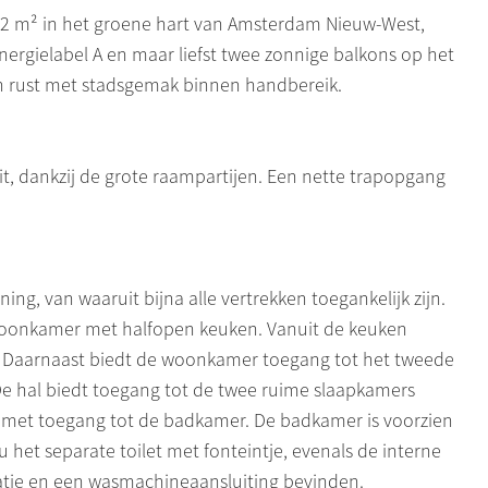
72 m² in het groene hart van Amsterdam Nieuw-West,
nergielabel A en maar liefst twee zonnige balkons op het
en rust met stadsgemak binnen handbereik.
it, dankzij de grote raampartijen. Een nette trapopgang
ing, van waaruit bijna alle vertrekken toegankelijk zijn.
 woonkamer met halfopen keuken. Vanuit de keuken
n. Daarnaast biedt de woonkamer toegang tot het tweede
De hal biedt toegang tot de twee ruime slaapkamers
n met toegang tot de badkamer. De badkamer is voorzien
 het separate toilet met fonteintje, evenals de interne
latie en een wasmachineaansluiting bevinden.