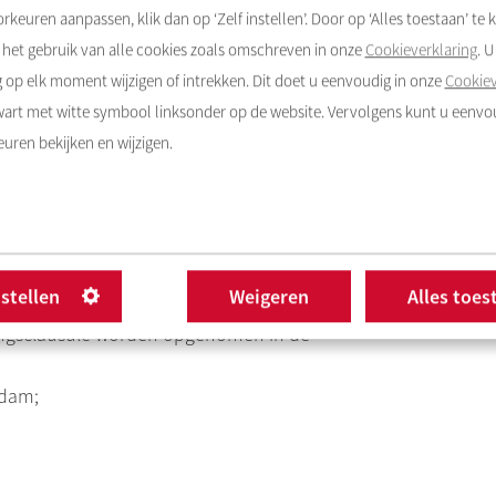
rkeuren aanpassen, klik dan op ‘Zelf instellen’. Door op ‘Alles toestaan’ te k
het gebruik van alle cookies zoals omschreven in onze
Cookieverklaring
. 
op elk moment wijzigen of intrekken. Dit doet u eenvoudig in onze
Cookiev
aar Amsterdam Centraal;
zwart met witte symbool linksonder op de website. Vervolgens kunt u eenv
uren bekijken en wijzigen.
ing door kopers of eigen kind vanaf 18 jaar. De
 schrijven op het adres als hoofdbewoner. In de akte
epaling opgenomen;
nstellen
Weigeren
Alles toes
lemmerende bepaling opgenomen;
ningsclausule worden opgenomen in de
rdam;