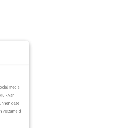
ocial media
bruik van
kunnen deze
en verzameld