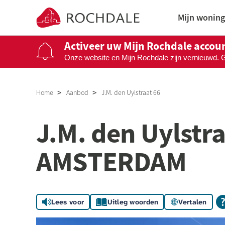
Naar de homepage
Mijn woning
Activeer uw Mijn Rochdale accou
Onze website en Mijn Rochdale zijn vernieuwd. 
Naar hoofdinhoud
Naar hoofdnavigatiemenu
Naar zoeken
Home
Aanbod
J.M. den Uylstraat 66
J.M. den Uylstra
AMSTERDAM
Lees voor
Uitleg woorden
Vertalen