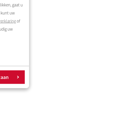
likken, gaat u
U kunt uw
erklaring
of
oudig uw
taan