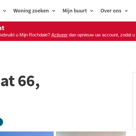
Woning zoeken
Mijn buurt
Over ons
nt
Gebruikt u Mijn Rochdale?
Activeer
dan opnieuw uw account, zodat u M
at 66,