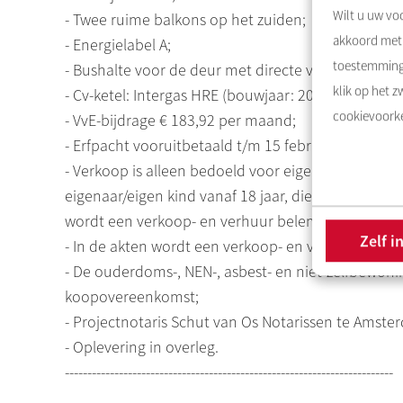
Wilt u uw voo
- Twee ruime balkons op het zuiden;
akkoord met 
- Energielabel A;
toestemming 
- Bushalte voor de deur met directe verbinding n
klik op het 
- Cv-ketel: Intergas HRE (bouwjaar: 2022);
cookievoorke
- VvE-bijdrage € 183,92 per maand;
- Erfpacht vooruitbetaald t/m 15 februari 2042;
- Verkoop is alleen bedoeld voor eigen hoofdbewon
eigenaar/eigen kind vanaf 18 jaar, dient zich in te
wordt een verkoop- en verhuur belemmerende b
Zelf i
- In de akten wordt een verkoop- en verhuur be
- De ouderdoms-, NEN-, asbest- en niet-zelfbewo
koopovereenkomst;
- Projectnotaris Schut van Os Notarissen te Amste
- Oplevering in overleg.
-------------------------------------------------------------------------