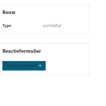
Bouw
Type
portiekflat
Reactieformulier
Ik heb interesse