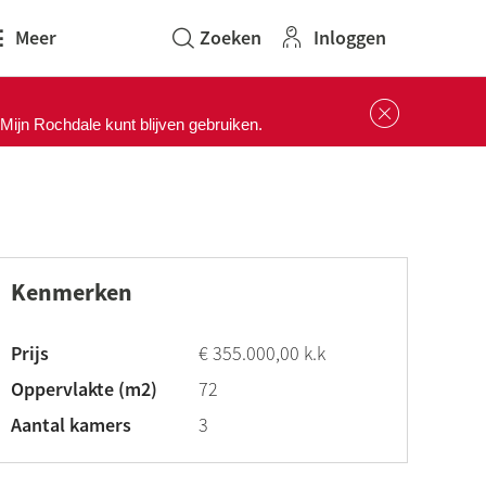
Inloggen
Meer
Sluit 
ijn Rochdale kunt blijven gebruiken.
Kenmerken
Prijs
€ 355.000,00 k.k
Oppervlakte (m2)
72
Aantal kamers
3