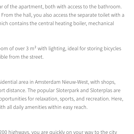
ar of the apartment, both with access to the bathroom.
rom the hall, you also access the separate toilet with a
hich contains the central heating boiler, mechanical
om of over 3 m² with lighting, ideal for storing bicycles
ible from the street.
esidential area in Amsterdam Nieuw-West, with shops,
hort distance. The popular Sloterpark and Sloterplas are
portunities for relaxation, sports, and recreation. Here,
h all daily amenities within easy reach.
 N200 highways, you are quickly on your way to the city