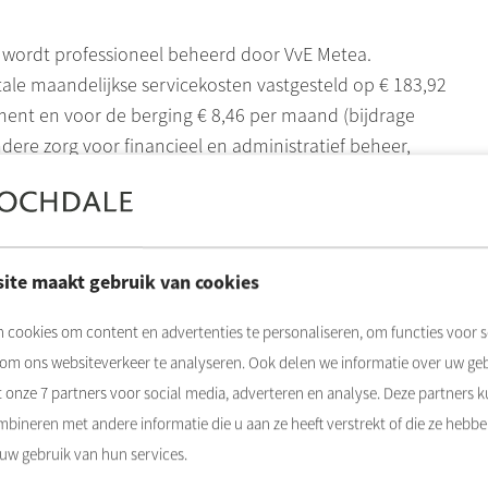
n wordt professioneel beheerd door VvE Metea.
tale maandelijkse servicekosten vastgesteld op € 183,92
ent en voor de berging € 8,46 per maand (bijdrage
dere zorg voor financieel en administratief beheer,
.
ond. De erfpachtcanon is vooruitbetaald tot en met 15
ite maakt gebruik van cookies
lingen voor voortdurende erfpacht van het jaar 2000 van
 cookies om content en advertenties te personaliseren, om functies voor s
 om ons websiteverkeer te analyseren. Ook delen we informatie over uw ge
t onze
7
partners voor social media, adverteren en analyse. Deze partners 
 aanwezig);
bineren met andere informatie die u aan ze heeft verstrekt of die ze hebb
etcertificaat aanwezig);
 uw gebruik van hun services.