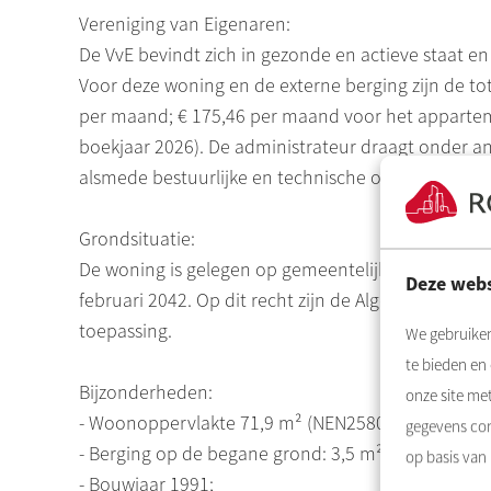
Vereniging van Eigenaren:
De VvE bevindt zich in gezonde en actieve staat e
Voor deze woning en de externe berging zijn de to
per maand; € 175,46 per maand voor het appartem
boekjaar 2026). De administrateur draagt onder an
alsmede bestuurlijke en technische ondersteuning
Grondsituatie:
De woning is gelegen op gemeentelijke erfpachtgr
Deze webs
februari 2042. Op dit recht zijn de Algemene Bepa
toepassing.
We gebruiken
te bieden en
Bijzonderheden:
onze site me
- Woonoppervlakte 71,9 m² (NEN2580 meetrapport
gegevens com
- Berging op de begane grond: 3,5 m² (NEN 2580 me
op basis van
- Bouwjaar 1991;