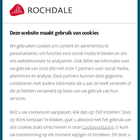
Deze website maakt gebruik van cookies
Zoeken & aanbod
We gebruiken cookies om content en advertenties te
personaliseren, om functies voor social media te bieden en om
Sociale huurwoning
ons websiteverkeer te analyseren. Ook delen we informatie over
uw gebruik van onze site met onze
7
partners voor social media,
Vrije sector huurwoning
adverteren en analyse. Deze partners kunnen deze gegevens
Koopwoningen
combineren met andere informatie die u aan ze heeft verstrekt of
die ze hebben verzameld op basis van uw gebruik van hun
Gegevens inleveren sociale huur
services.
Wilt u uw voorkeuren aanpassen, klik dan op ‘Zelf instellen’. Door
Direct regelen
op ‘Alles toestaan’ te klikken, gaat u akkoord met het gebruik van
Reparatie melden
alle cookies zoals omschreven in onze
Cookieverklaring
. U kunt
uw toestemming op elk moment wijzigen of intrekken. Dit doet u
Huur opzeggen