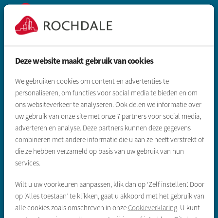
Deze website maakt gebruik van cookies
Zoeken & aanbod
We gebruiken cookies om content en advertenties te
Sociale huurwoning
personaliseren, om functies voor social media te bieden en om
ons websiteverkeer te analyseren. Ook delen we informatie over
Vrije sector huurwoning
uw gebruik van onze site met onze
7
partners voor social media,
Koopwoningen
adverteren en analyse. Deze partners kunnen deze gegevens
combineren met andere informatie die u aan ze heeft verstrekt of
Gegevens inleveren sociale huur
die ze hebben verzameld op basis van uw gebruik van hun
services.
Direct regelen
Wilt u uw voorkeuren aanpassen, klik dan op ‘Zelf instellen’. Door
op ‘Alles toestaan’ te klikken, gaat u akkoord met het gebruik van
Reparatie melden
alle cookies zoals omschreven in onze
Cookieverklaring
. U kunt
Huur opzeggen