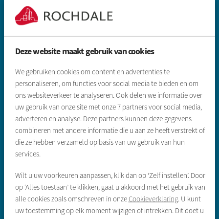
Deze website maakt gebruik van cookies
Zoeken & aanbod
We gebruiken cookies om content en advertenties te
personaliseren, om functies voor social media te bieden en om
Sociale huurwoning
ons websiteverkeer te analyseren. Ook delen we informatie over
uw gebruik van onze site met onze
7
partners voor social media,
Vrije sector huurwoning
adverteren en analyse. Deze partners kunnen deze gegevens
Koopwoningen
combineren met andere informatie die u aan ze heeft verstrekt of
die ze hebben verzameld op basis van uw gebruik van hun
Gegevens inleveren sociale huur
services.
Wilt u uw voorkeuren aanpassen, klik dan op ‘Zelf instellen’. Door
Direct regelen
op ‘Alles toestaan’ te klikken, gaat u akkoord met het gebruik van
Reparatie melden
alle cookies zoals omschreven in onze
Cookieverklaring
. U kunt
uw toestemming op elk moment wijzigen of intrekken. Dit doet u
Huur opzeggen