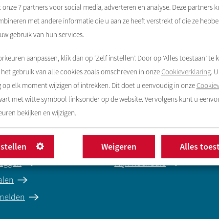
t onze
7
partners voor social media, adverteren en analyse. Deze partners 
bineren met andere informatie die u aan ze heeft verstrekt of die ze hebb
 uw gebruik van hun services.
rkeuren aanpassen, klik dan op ‘Zelf instellen’. Door op ‘Alles toestaan’ te k
het gebruik van alle cookies zoals omschreven in onze
Cookieverklaring
. 
op elk moment wijzigen of intrekken. Dit doet u eenvoudig in onze
Cookiev
zwart met witte symbool linksonder op de website. Vervolgens kunt u eenv
uren bekijken en wijzigen.
regelen
Contact
e melden
Contact opnemen
nstellen
Weigeren
Alles toes
eggen
Mijn Rochdale
alen
 melden