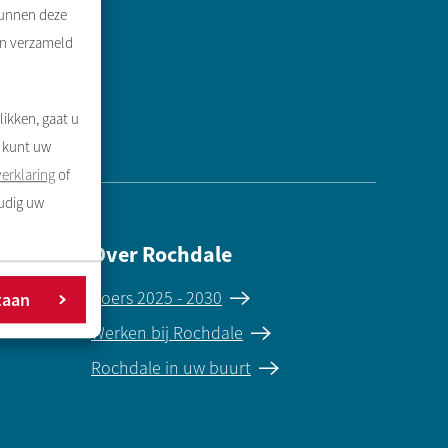
kunnen deze
en verzameld
likken, gaat u
U kunt uw
erklaring
of
oudig uw
Over Rochdale
Koers 2025 - 2030
taan
Werken bij Rochdale
Rochdale in uw buurt