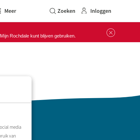
Inloggen
Meer
Sluit 
ijn Rochdale kunt blijven gebruiken.
ocial media
bruik van