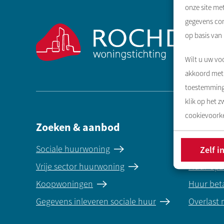
Contactinformatie
onze site me
gegevens com
op basis van
Wilt u uw voo
akkoord met 
toestemming 
klik op het 
cookievoorke
Zoeken & aanbod
Direct 
Sociale huurwoning
Reparati
Zelf i
Vrije sector huurwoning
Huur opz
Koopwoningen
Huur bet
Gegevens inleveren sociale huur
Overlast