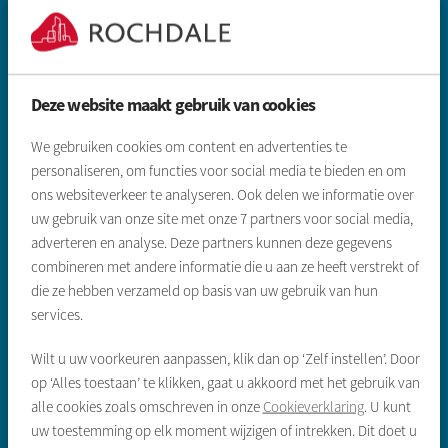
Deze website maakt gebruik van cookies
Zoeken & aanbod
We gebruiken cookies om content en advertenties te
personaliseren, om functies voor social media te bieden en om
Sociale huurwoning
ons websiteverkeer te analyseren. Ook delen we informatie over
uw gebruik van onze site met onze
7
partners voor social media,
Vrije sector huurwoning
adverteren en analyse. Deze partners kunnen deze gegevens
Koopwoningen
combineren met andere informatie die u aan ze heeft verstrekt of
die ze hebben verzameld op basis van uw gebruik van hun
Gegevens inleveren sociale huur
services.
Wilt u uw voorkeuren aanpassen, klik dan op ‘Zelf instellen’. Door
Direct regelen
op ‘Alles toestaan’ te klikken, gaat u akkoord met het gebruik van
Reparatie melden
alle cookies zoals omschreven in onze
Cookieverklaring
. U kunt
uw toestemming op elk moment wijzigen of intrekken. Dit doet u
Huur opzeggen