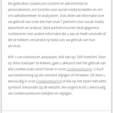
Details:
We gebruiken cookies om content en advertenties te
- Woonoppervlakte: 64,6 m² (NEN2580 meetcertificaat
personaliseren, om functies voor social media te bieden en om
aanwezig);
ons websiteverkeer te analyseren. Ook delen we informatie over
- Bouwjaar 1970;
uw gebruik van onze site met onze
7
partners voor social media,
- Verwarming middels stadsverwarming;
adverteren en analyse. Deze partners kunnen deze gegevens
- Woningbreed balkon op het zuiden van 10,0 m² (NEN-
combineren met andere informatie die u aan ze heeft verstrekt of
meetcertificaat aanwezig);
die ze hebben verzameld op basis van uw gebruik van hun
- Bergruimte in overdekte parkeergarage van 4,0 m² (NEN-
services.
meetcertificaat aanwezig);
- Eigen parkeerbox in overdekte garage (doorrijhoogte 1.95m);
Wilt u uw voorkeuren aanpassen, klik dan op ‘Zelf instellen’. Door
- Energielabel C;
op ‘Alles toestaan’ te klikken, gaat u akkoord met het gebruik van
- Bijdrage VvE kosten: € 264,56 per maand (exclusief voorschot
alle cookies zoals omschreven in onze
Cookieverklaring
. U kunt
stookkosten van € 137,00 per maand),
uw toestemming op elk moment wijzigen of intrekken. Dit doet u
waarvan € 195,63 voor het appartement, € 19,34 voor de
eenvoudig in onze
Cookieverklaring
of klik op het zwart met witte
berging en € 49,59 voor de parkeerbox (bijdrage boekjaar
symbool linksonder op de website. Vervolgens kunt u eenvoudig
2026);
uw cookievoorkeuren bekijken en wijzigen.
- Erfpacht vooruitbetaald tot en met 31 januari 2054;
- Verkoop is alleen bedoeld voor eigen hoofdbewoning door
kopers of eigen kinderen vanaf 18 jaar.