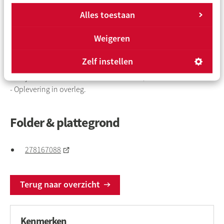
De eigenaar/eigen kind vanaf 18 jaar dient zich in te schrijven
Alles toestaan
op het adres als hoofdbewoner;
- In de akten wordt een verkoop- en verhuurbelemmerende
Weigeren
bepaling opgenomen;
- De ouderdoms-, NEN-, asbest- en niet-zelfbewoningsclausule
Zelf instellen
worden opgenomen in de koopovereenkomst;
- Projectnotaris Hartman LMH Notarissen;
- Oplevering in overleg.
Folder & plattegrond
278167088
Terug naar overzicht
Kenmerken