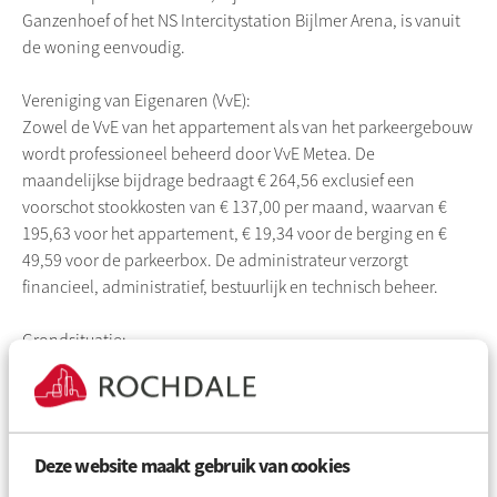
Ganzenhoef of het NS Intercitystation Bijlmer Arena, is vanuit
de woning eenvoudig.
Vereniging van Eigenaren (VvE):
Zowel de VvE van het appartement als van het parkeergebouw
wordt professioneel beheerd door VvE Metea. De
maandelijkse bijdrage bedraagt € 264,56 exclusief een
voorschot stookkosten van € 137,00 per maand, waarvan €
195,63 voor het appartement, € 19,34 voor de berging en €
49,59 voor de parkeerbox. De administrateur verzorgt
financieel, administratief, bestuurlijk en technisch beheer.
Grondsituatie:
De woning is gelegen op gemeentelijke erfpachtgrond. De
erfpacht is vooruitbetaald tot en met 31 januari 2054. Op dit
recht zijn de Algemene Bepalingen voor voortdurende
erfpacht van 2000 van toepassing.
Deze website maakt gebruik van cookies