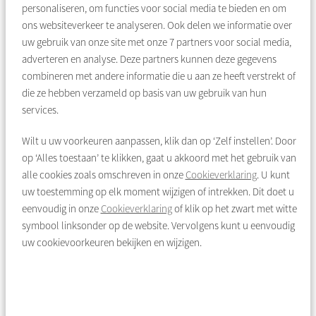
location on a quiet street in Nieuwendam, Amsterdam North.
personaliseren, om functies voor social media te bieden en om
ons websiteverkeer te analyseren. Ook delen we informatie over
Layout
uw gebruik van onze site met onze
7
partners voor social media,
adverteren en analyse. Deze partners kunnen deze gegevens
Through the shared entrance you reach the ground-floor
combineren met andere informatie die u aan ze heeft verstrekt of
apartment. You enter a central hallway that provides access to
die ze hebben verzameld op basis van uw gebruik van hun
all rooms and includes practical cupboard space. At the front is
services.
a well-sized bedroom, also with storage space. Adjacent is the
bathroom, equipped with a shower and washbasin. The toilet
Wilt u uw voorkeuren aanpassen, klik dan op ‘Zelf instellen’. Door
with small sink is located in a separate room.
op ‘Alles toestaan’ te klikken, gaat u akkoord met het gebruik van
alle cookies zoals omschreven in onze
Cookieverklaring
. U kunt
At the rear you will find the living room with storage space and
uw toestemming op elk moment wijzigen of intrekken. Dit doet u
the kitchen, where the central heating system (Intergas, 2021)
eenvoudig in onze
Cookieverklaring
of klik op het zwart met witte
is installed. Both the living room and kitchen provide direct
symbool linksonder op de website. Vervolgens kunt u eenvoudig
access to the sunny south-facing garden of approximately 43
uw cookievoorkeuren bekijken en wijzigen.
m² — a wonderful place to enjoy the sun during the summer.
Storage