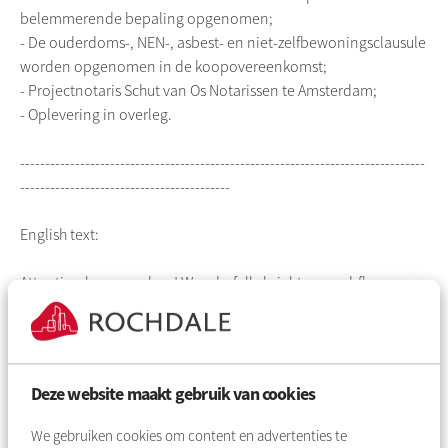
belemmerende bepaling opgenomen;
- De ouderdoms-, NEN-, asbest- en niet-zelfbewoningsclausule
worden opgenomen in de koopovereenkomst;
- Projectnotaris Schut van Os Notarissen te Amsterdam;
- Oplevering in overleg.
---------------------------------------------------------------------------------
------------------------------------------
English text:
Attention home seekers! Wonderfully bright ground-floor
apartment of 51.8 m² with a sunny south-facing garden of
approximately 43 m². The apartment has a practical layout
with a comfortable bedroom, bathroom, living room, and
kitchen. There is also plenty of storage space: a 7.3 m² storage
Deze website maakt gebruik van cookies
unit in the attic and a second storage room of 6.5 m² on the
ground floor. Enjoy the space and amenities in a pleasant
We gebruiken cookies om content en advertenties te