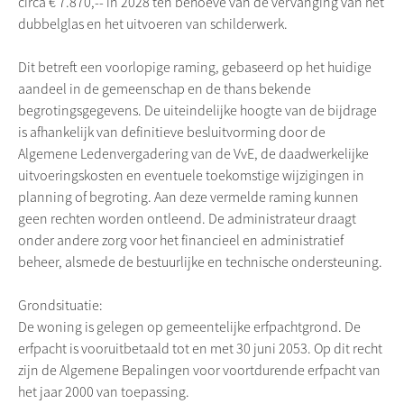
circa € 7.870,-- in 2028 ten behoeve van de vervanging van het
dubbelglas en het uitvoeren van schilderwerk.
Dit betreft een voorlopige raming, gebaseerd op het huidige
aandeel in de gemeenschap en de thans bekende
begrotingsgegevens. De uiteindelijke hoogte van de bijdrage
is afhankelijk van definitieve besluitvorming door de
Algemene Ledenvergadering van de VvE, de daadwerkelijke
uitvoeringskosten en eventuele toekomstige wijzigingen in
planning of begroting. Aan deze vermelde raming kunnen
geen rechten worden ontleend. De administrateur draagt
onder andere zorg voor het financieel en administratief
beheer, alsmede de bestuurlijke en technische ondersteuning.
Grondsituatie:
De woning is gelegen op gemeentelijke erfpachtgrond. De
erfpacht is vooruitbetaald tot en met 30 juni 2053. Op dit recht
zijn de Algemene Bepalingen voor voortdurende erfpacht van
het jaar 2000 van toepassing.