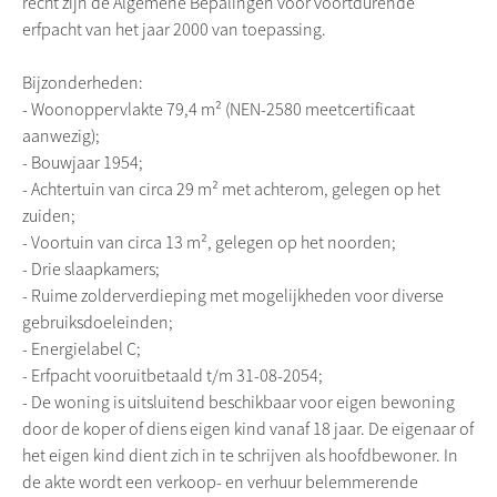
recht zijn de Algemene Bepalingen voor voortdurende
erfpacht van het jaar 2000 van toepassing.
Bijzonderheden:
- Woonoppervlakte 79,4 m² (NEN-2580 meetcertificaat
aanwezig);
- Bouwjaar 1954;
- Achtertuin van circa 29 m² met achterom, gelegen op het
zuiden;
- Voortuin van circa 13 m², gelegen op het noorden;
- Drie slaapkamers;
- Ruime zolderverdieping met mogelijkheden voor diverse
gebruiksdoeleinden;
- Energielabel C;
- Erfpacht vooruitbetaald t/m 31-08-2054;
- De woning is uitsluitend beschikbaar voor eigen bewoning
door de koper of diens eigen kind vanaf 18 jaar. De eigenaar of
het eigen kind dient zich in te schrijven als hoofdbewoner. In
de akte wordt een verkoop- en verhuur belemmerende