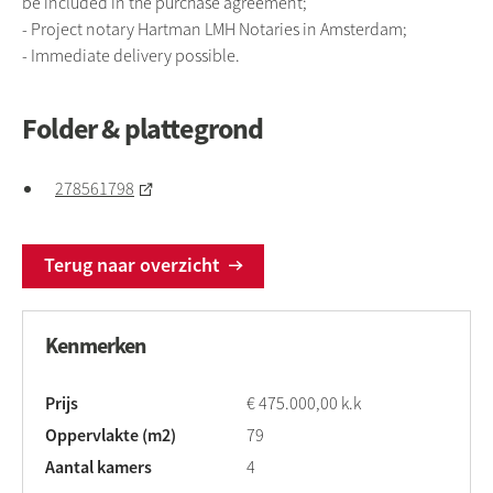
be included in the purchase agreement;
- Project notary Hartman LMH Notaries in Amsterdam;
- Immediate delivery possible.
Folder & plattegrond
278561798
Terug naar overzicht
Kenmerken
Prijs
€ 475.000,00 k.k
Oppervlakte (m2)
79
Aantal kamers
4