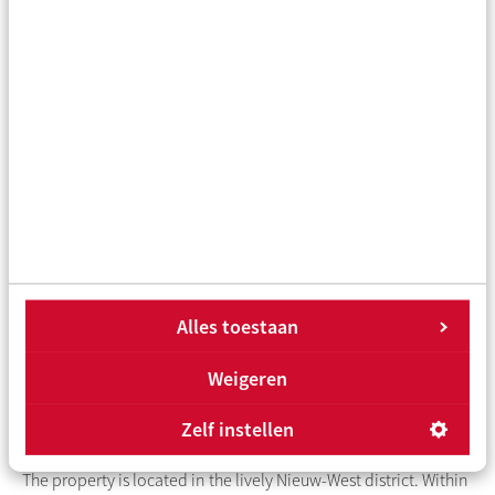
A fixed staircase leads to the first floor.
First floor:
The landing provides access to all rooms on this floor. At the
rear is a spacious bedroom and the bathroom, fitted with a
shower, sink and a second toilet. At the front of the property
you will find a second bedroom with storage cupboard and
the third bedroom. The loft ladder on the landing provides
access to the second floor.
Second floor:
On the second floor you will find a spacious attic with a skylight
for natural daylight. This space offers plenty of possibilities for
Alles toestaan
various uses and layouts. For example, you could easily create
a fourth bedroom and additional living space here. The central
Weigeren
heating boiler is also located here.
Zelf instellen
Surroundings and accessibility:
The property is located in the lively Nieuw-West district. Within