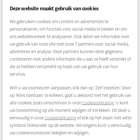
Enjoy the vibrant character of the neighbourhood, with all
Deze website maakt gebruik van cookies
necessary amenities within easy reach.
We gebruiken cookies om content en advertenties te
Layout:
personaliseren, om functies voor social media te bieden en om
ons websiteverkeer te analyseren. Ook delen we informatie over
Ground floor:
uw gebruik van onze site met onze
7
partners voor social media,
Through your private front garden you reach the entrance of
adverteren en analyse. Deze partners kunnen deze gegevens
the house and enter the vestibule. From here you have access
combineren met andere informatie die u aan ze heeft verstrekt of
to an indoor storage room. The meter cupboard is also
die ze hebben verzameld op basis van uw gebruik van hun
located here. From the vestibule you can also enter the rest of
services.
the house. At the front is the bright kitchen, in shell condition,
Wilt u uw voorkeuren aanpassen, klik dan op ‘Zelf instellen’. Door
which you can fully design according to your own taste. At the
op ‘Alles toestaan’ te klikken, gaat u akkoord met het gebruik van
rear you will find the bright living room and a separate toilet.
alle cookies zoals omschreven in onze
Cookieverklaring
. U kunt
The garden door in the living room provides access to the
uw toestemming op elk moment wijzigen of intrekken. Dit doet u
spacious backyard of approximately 29 m² facing south. Here
eenvoudig in onze
Cookieverklaring
of klik op het zwart met witte
you can enjoy sunshine all day long and the surrounding
symbool linksonder op de website. Vervolgens kunt u eenvoudig
greenery. The garden also has a back entrance.
uw cookievoorkeuren bekijken en wijzigen.