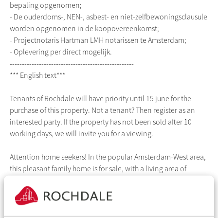
bepaling opgenomen;
- De ouderdoms-, NEN-, asbest- en niet-zelfbewoningsclausule
worden opgenomen in de koopovereenkomst;
- Projectnotaris Hartman LMH notarissen te Amsterdam;
- Oplevering per direct mogelijk.
---------------------------------------------------
*** English text***
Tenants of Rochdale will have priority until 15 june for the
purchase of this property. Not a tenant? Then register as an
interested party. If the property has not been sold after 10
working days, we will invite you for a viewing.
Attention home seekers! In the popular Amsterdam-West area,
this pleasant family home is for sale, with a living area of
approximately 79 m² and a lovely backyard of approximately
29 m² facing south! The property offers a spacious living room,
a kitchen that you can fully design to your own taste, three
bedrooms, a bathroom, and an attic floor with great potential.