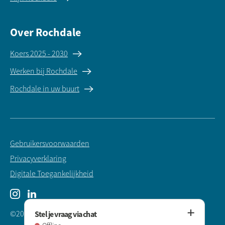
Over Rochdale
Koers 2025 - 2030
Werken bij Rochdale
Rochdale in uw buurt
Gebruikersvoorwaarden
Privacyverklaring
Digitale Toegankelijkheid
Instagram
LinkedIn
Stel je vraag via chat
©2025 Rochdale Woningstichting