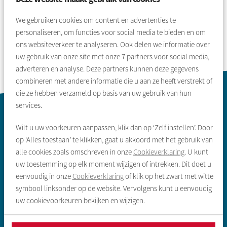
Selecteer een pagina
1
2
3
4
5
6
7
8
We gebruiken cookies om content en advertenties te
personaliseren, om functies voor social media te bieden en om
ons websiteverkeer te analyseren. Ook delen we informatie over
uw gebruik van onze site met onze
7
partners voor social media,
adverteren en analyse. Deze partners kunnen deze gegevens
combineren met andere informatie die u aan ze heeft verstrekt of
die ze hebben verzameld op basis van uw gebruik van hun
Contactinformatie
services.
Wilt u uw voorkeuren aanpassen, klik dan op ‘Zelf instellen’. Door
op ‘Alles toestaan’ te klikken, gaat u akkoord met het gebruik van
alle cookies zoals omschreven in onze
Cookieverklaring
. U kunt
uw toestemming op elk moment wijzigen of intrekken. Dit doet u
eenvoudig in onze
Cookieverklaring
of klik op het zwart met witte
symbool linksonder op de website. Vervolgens kunt u eenvoudig
Zoeken & aanbod
uw cookievoorkeuren bekijken en wijzigen.
Sociale huurwoning