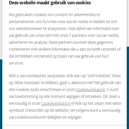
Deze website maakt gebruik van cookies
Selecteer een pagina
1
2
3
4
5
6
7
8
9
We gebruiken cookies om content en advertenties te
personaliseren, om functies voor social media te bieden en om
ons websiteverkeer te analyseren. Ook delen we informatie over
uw gebruik van onze site met onze
7
partners voor social media,
adverteren en analyse. Deze partners kunnen deze gegevens
combineren met andere informatie die u aan ze heeft verstrekt of
die ze hebben verzameld op basis van uw gebruik van hun
services.
Contactinformatie
Wilt u uw voorkeuren aanpassen, klik dan op ‘Zelf instellen’. Door
op ‘Alles toestaan’ te klikken, gaat u akkoord met het gebruik van
alle cookies zoals omschreven in onze
Cookieverklaring
. U kunt
uw toestemming op elk moment wijzigen of intrekken. Dit doet u
eenvoudig in onze
Cookieverklaring
of klik op het zwart met witte
symbool linksonder op de website. Vervolgens kunt u eenvoudig
Zoeken & aanbod
uw cookievoorkeuren bekijken en wijzigen.
Sociale huurwoning