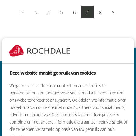
Selecteer een pagina
2
3
4
5
6
7
8
9
Contactinformatie
Deze website maakt gebruik van cookies
We gebruiken cookies om content en advertenties te
personaliseren, om functies voor social media te bieden en om
ons websiteverkeer te analyseren. Ook delen we informatie over
uw gebruik van onze site met onze
7
partners voor social media,
adverteren en analyse. Deze partners kunnen deze gegevens
Zoeken & aanbod
combineren met andere informatie die u aan ze heeft verstrekt of
die ze hebben verzameld op basis van uw gebruik van hun
Sociale huurwoning