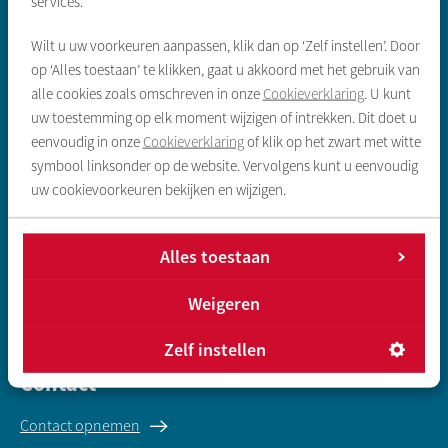
services.
Vrije sector huurwoning
Wilt u uw voorkeuren aanpassen, klik dan op ‘Zelf instellen’. Door
Koopwoningen
op ‘Alles toestaan’ te klikken, gaat u akkoord met het gebruik van
alle cookies zoals omschreven in onze
Cookieverklaring
. U kunt
Gegevens inleveren sociale huur
uw toestemming op elk moment wijzigen of intrekken. Dit doet u
eenvoudig in onze
Cookieverklaring
of klik op het zwart met witte
Direct regelen
symbool linksonder op de website. Vervolgens kunt u eenvoudig
uw cookievoorkeuren bekijken en wijzigen.
Reparatie melden
Huur opzeggen
Alles toestaan
Huur betalen
Weigeren
Overlast melden
Zelf instellen
Contact
Contact opnemen