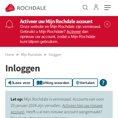
Ga naar 
Naar de homepage
Activeer uw Mijn Rochdale account
Sl
Onze website en Mijn Rochdale zijn vernieuwd.
Gebruikt u Mijn Rochdale?
Activeer
dan
opnieuw uw account, zodat u Mijn Rochdale
Naar hoofdinhoud
Naar hoofdnavigatiemenu
Naar zoeken
kunt blijven gebruiken.
Home
Mijn Rochdale
Inloggen
Inloggen
Lees voor
Uitleg woorden
Vertalen
Let op:
Mijn Rochdale is vernieuwd. Accounts van voor
20 januari 2026 zijn vervallen.
Activeer hier uw nieuwe
account
. Heeft u al een nieuwe account aangemaakt?