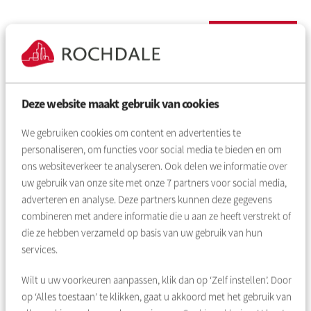
Inloggen
Wachtwoord vergeten
Deze website maakt gebruik van cookies
We gebruiken cookies om content en advertenties te
Nog geen account?
personaliseren, om functies voor social media te bieden en om
ons websiteverkeer te analyseren. Ook delen we informatie over
uw gebruik van onze site met onze
7
partners voor social media,
Maak een account aan en regel al uw huurzaken
adverteren en analyse. Deze partners kunnen deze gegevens
eenvoudig online.
combineren met andere informatie die u aan ze heeft verstrekt of
die ze hebben verzameld op basis van uw gebruik van hun
Account aanmaken
services.
Wilt u uw voorkeuren aanpassen, klik dan op ‘Zelf instellen’. Door
op ‘Alles toestaan’ te klikken, gaat u akkoord met het gebruik van