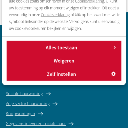
alle cookies zoals omschreven in onze
Cookieverklaring
. U kunt
uw toestemming op elk moment wijzigen of intrekken. Dit doet u
eenvoudig in onze
Cookieverklaring
of klik op het zwart met witte
symbool linksonder op de website. Vervolgens kunt u eenvoudig
uw cookievoorkeuren bekijken en wijzigen.
Contactinformatie
Alles toestaan
Weigeren
Zelf instellen
Zoeken & aanbod
Sociale huurwoning
Vrije sector huurwoning
Koopwoningen
Gegevens inleveren sociale huur