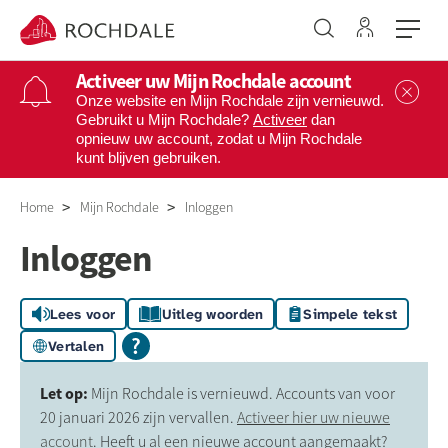
Ga naar 
Naar de homepage
Activeer uw Mijn Rochdale account
Sl
Onze website en Mijn Rochdale zijn vernieuwd.
Gebruikt u Mijn Rochdale?
Activeer
dan
opnieuw uw account, zodat u Mijn Rochdale
Naar hoofdinhoud
Naar hoofdnavigatiemenu
Naar zoeken
kunt blijven gebruiken.
Home
Mijn Rochdale
Inloggen
Inloggen
Lees voor
Uitleg woorden
Simpele tekst
Vertalen
Let op:
Mijn Rochdale is vernieuwd. Accounts van voor
20 januari 2026 zijn vervallen.
Activeer hier uw nieuwe
account
. Heeft u al een nieuwe account aangemaakt?