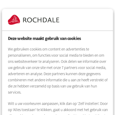
Inloggen
Wachtwoord vergeten
Deze website maakt gebruik van cookies
We gebruiken cookies om content en advertenties te
personaliseren, om functies voor social media te bieden en om
Nog geen account?
ons websiteverkeer te analyseren. Ook delen we informatie over
uw gebruik van onze site met onze
7
partners voor social media,
Maak een account aan en regel al uw huurzaken
adverteren en analyse. Deze partners kunnen deze gegevens
eenvoudig online.
combineren met andere informatie die u aan ze heeft verstrekt of
die ze hebben verzameld op basis van uw gebruik van hun
Account aanmaken
services.
Wilt u uw voorkeuren aanpassen, klik dan op ‘Zelf instellen’. Door
op ‘Alles toestaan’ te klikken, gaat u akkoord met het gebruik van