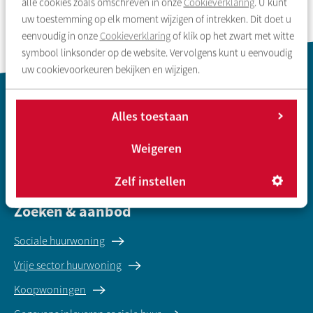
alle cookies zoals omschreven in onze
Cookieverklaring
. U kunt
uw toestemming op elk moment wijzigen of intrekken. Dit doet u
eenvoudig in onze
Cookieverklaring
of klik op het zwart met witte
symbool linksonder op de website. Vervolgens kunt u eenvoudig
uw cookievoorkeuren bekijken en wijzigen.
Contactinformatie
Alles toestaan
Weigeren
Zelf instellen
Zoeken & aanbod
Sociale huurwoning
Vrije sector huurwoning
Koopwoningen