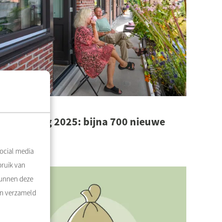
0-4-2026
aarverslag 2025: bijna 700 nieuwe
woningen!
Lees meer
ocial media
bruik van
kunnen deze
en verzameld