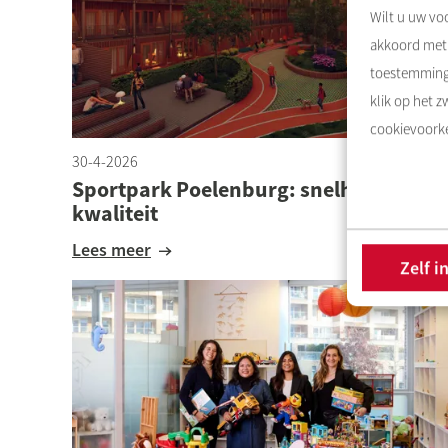
Wilt u uw voo
akkoord met 
toestemming 
klik op het 
cookievoorke
30-4-2026
Sportpark Poelenburg: snelheid én
kwaliteit
Lees meer
Zelf i