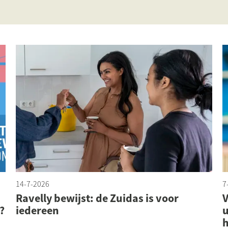
14-7-2026
7
Ravelly bewijst: de Zuidas is voor
V
?
iedereen
u
h