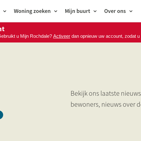
Woning zoeken
Mijn buurt
Over ons
nt
Gebruikt u Mijn Rochdale?
Activeer
dan opnieuw uw account, zodat u M
Bekijk ons laatste nieuw
bewoners, nieuws over de