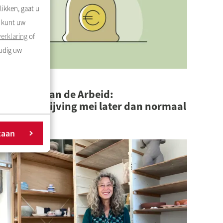
likken, gaat u
U kunt uw
erklaring
of
oudig uw
4-4-2026
 mei Dag van de Arbeid:
uurafschrijving mei later dan normaal
Lees meer
taan