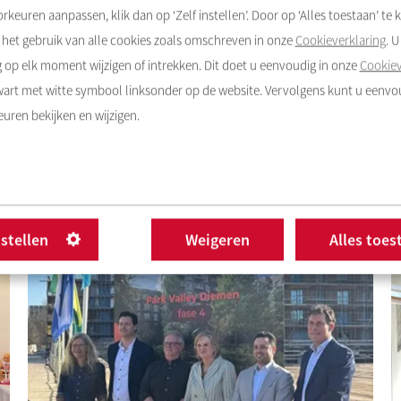
rkeuren aanpassen, klik dan op ‘Zelf instellen’. Door op ‘Alles toestaan’ te k
het gebruik van alle cookies zoals omschreven in onze
Cookieverklaring
. 
op elk moment wijzigen of intrekken. Dit doet u eenvoudig in onze
Cookiev
zwart met witte symbool linksonder op de website. Vervolgens kunt u eenv
uren bekijken en wijzigen.
20-4-2026
1
Zachte landing voor 106 nieuwe
1
bewoners in Zaandam
H
Lees meer
nstellen
Weigeren
Alles toes