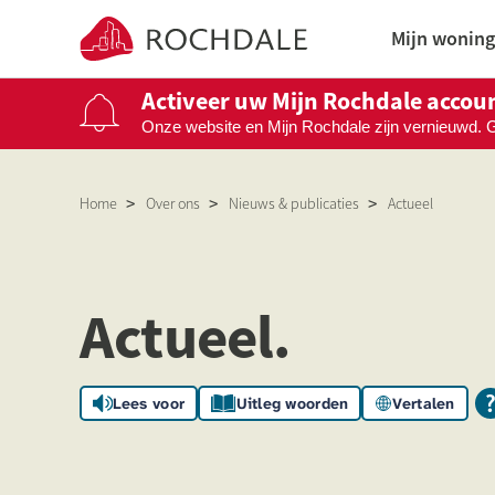
Naar de homepage
Mijn woning
Activeer uw Mijn Rochdale accou
Onze website en Mijn Rochdale zijn vernieuwd. 
Naar hoofdinhoud
Naar hoofdnavigatiemenu
Naar zoeken
Home
Over ons
Nieuws & publicaties
Actueel
Actueel
Actueel.
Lees voor
Uitleg woorden
Vertalen