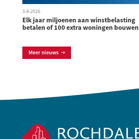
3-8-2026
Lees meer
Elk jaar miljoenen aan winstbelasting
betalen of 100 extra woningen bouwen
Meer nieuws
Contactinformatie