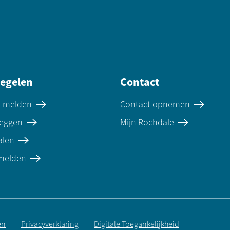
regelen
Contact
e melden
Contact opnemen
eggen
Mijn Rochdale
alen
 melden
en
Privacyverklaring
Digitale Toegankelijkheid