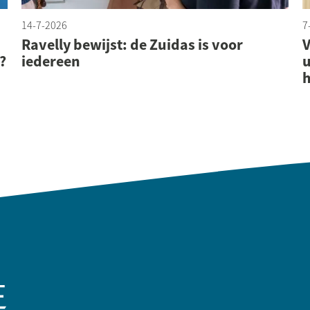
14-7-2026
7
Lees meer
Ravelly bewijst: de Zuidas is voor
V
?
iedereen
u
h