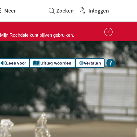
Inloggen
Meer
Sluit 
ijn Rochdale kunt blijven gebruiken.
Lees voor
Uitleg woorden
Vertalen