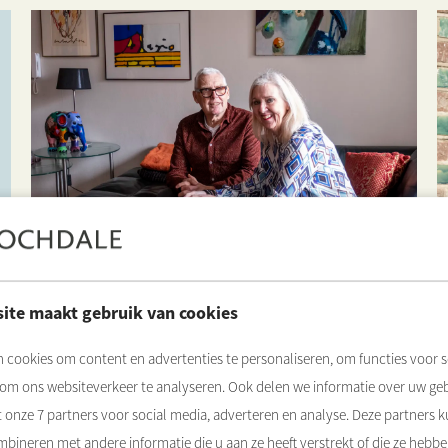
Fijn wonen, ook later.
ite maakt gebruik van cookies
Op zoek naar een woning die beter past bij uw
 cookies om content en advertenties te personaliseren, om functies voor s
persoonlijke situatie of gezin? Rochdale heeft
speciale verhuisregelingen voor huurders die
 om ons websiteverkeer te analyseren. Ook delen we informatie over uw ge
willen verhuizen.
t onze
7
partners voor social media, adverteren en analyse. Deze partners 
bineren met andere informatie die u aan ze heeft verstrekt of die ze hebb