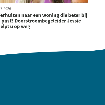
-7-2026
Lees meer
erhuizen naar een woning die beter bij
 past? Doorstroombegeleider Jessie
elpt u op weg