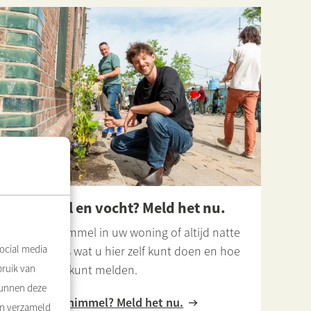
Schimmel en vocht? Meld het nu.
Heeft u schimmel in uw woning of altijd natte
ocial media
ramen? Lees wat u hier zelf kunt doen en hoe
u schimmel kunt melden.
bruik van
kunnen deze
Vocht en schimmel? Meld het nu.
en verzameld