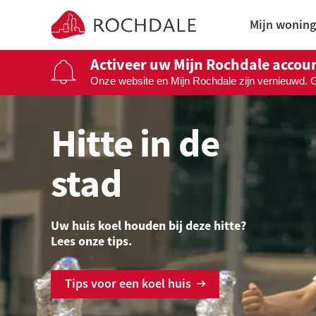
Naar de homepage
Mijn woning
Activeer uw Mijn Rochdale accou
Onze website en Mijn Rochdale zijn vernieuwd. 
Naar hoofdinhoud
Naar hoofdnavigatiemenu
Naar zoeken
Hitte in de
stad
Uw huis koel houden bij deze hitte?
Lees onze tips.
Tips voor een koel huis