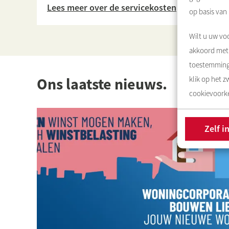
Lees meer over de servicekosten
op basis van
Wilt u uw voo
akkoord met 
toestemming 
Ons laatste nieuws.
klik op het 
cookievoorke
Zelf i