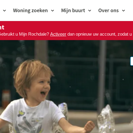
Woning zoeken
Mijn buurt
Over ons
nt
Gebruikt u Mijn Rochdale?
Activeer
dan opnieuw uw account, zodat u M