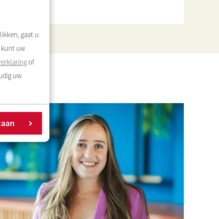
likken, gaat u
U kunt uw
erklaring
of
oudig uw
taan