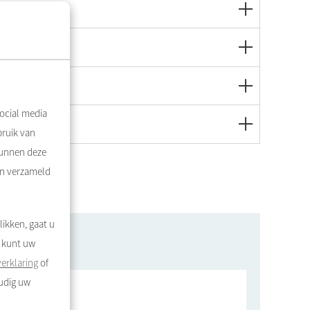
ocial media
bruik van
kunnen deze
en verzameld
likken, gaat u
U kunt uw
erklaring
of
oudig uw