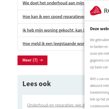
Wie doet het onderhoud aan mijn keuken inb
Hoe kan ik een spoed reparatieverzoek melde
Deze webs
Ik heb mijn woning gekocht, kan ik nog een re
We gebruiken
Hoe meld ik een leegstaande woning?
te bieden en
onze site me
Meer (7)
gegevens com
op basis van
Wilt u uw voo
Lees ook
akkoord met 
toestemming 
klik op het 
Onderhoud en reparaties: wie doet wat?
cookievoorke