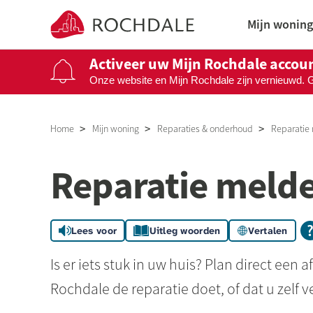
Naar de homepage
Mijn woning
Activeer uw Mijn Rochdale accou
Onze website en Mijn Rochdale zijn vernieuwd. 
Naar hoofdinhoud
Naar hoofdnavigatiemenu
Naar zoeken
Home
Mijn woning
Reparaties & onderhoud
Reparatie
Reparatie meld
Lees voor
Uitleg woorden
Vertalen
Is er iets stuk in uw huis? Plan direct een 
Rochdale de reparatie doet, of dat u zelf v