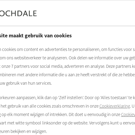
ouwapparatuur?
n?
ite maakt gebruik van cookies
paratieverzoek indienen?
 cookies om content en advertenties te personaliseren, om functies voor s
 om ons websiteverkeer te analyseren. Ook delen we informatie over uw ge
t onze
7
partners voor social media, adverteren en analyse. Deze partners 
bineren met andere informatie die u aan ze heeft verstrekt of die ze hebb
 uw gebruik van hun services.
rkeuren aanpassen, klik dan op ‘Zelf instellen’. Door op ‘Alles toestaan’ te k
het gebruik van alle cookies zoals omschreven in onze
Cookieverklaring
. 
op elk moment wijzigen of intrekken. Dit doet u eenvoudig in onze
Cookiev
zwart met witte symbool linksonder op de website. Vervolgens kunt u eenv
uren bekijken en wijzigen.