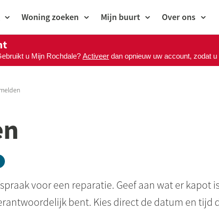
Woning zoeken
Mijn buurt
Over ons
nt
Gebruikt u Mijn Rochdale?
Activeer
dan opnieuw uw account, zodat u M
 melden
en
afspraak voor een reparatie. Geef aan wat er kapot is
erantwoordelijk bent. Kies direct de datum en tijd 