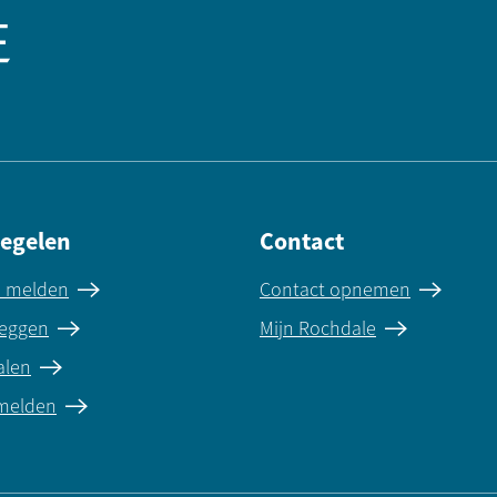
regelen
Contact
e melden
Contact opnemen
eggen
Mijn Rochdale
alen
 melden