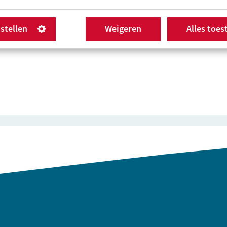
nstellen
Weigeren
Alles toes