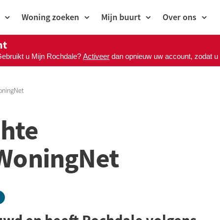
Woning zoeken
Mijn buurt
Over ons
nt
Gebruikt u Mijn Rochdale?
Activeer
dan opnieuw uw account, zodat u M
oningNet
chte
WoningNet