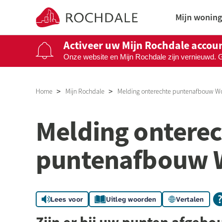
Naar de homepage
Mijn woning
Activeer uw Mijn Rochdale accou
Onze website en Mijn Rochdale zijn vernieuwd. 
Naar hoofdinhoud
Naar hoofdnavigatiemenu
Naar zoeken
Home
Mijn Rochdale
Melding onterechte puntenafbouw W
Melding ontere
puntenafbouw 
Lees voor
Uitleg woorden
Vertalen