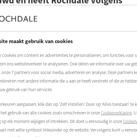
ouwd en heeft Rochdale volgens
e informatie in de advertentie hebben vermeld of u
et ons dan weten en vul dit formulier in.
ite maakt gebruik van cookies
dat Rochdale verkeerd heeft gehandeld. Bent u het om
unten
maak dan een melding bij uw gemeente
 cookies om content en advertenties te personaliseren, om functies voor s
 om ons websiteverkeer te analyseren. Ook delen we informatie over uw ge
t onze
7
partners voor social media, adverteren en analyse. Deze partners 
Volgende
bineren met andere informatie die u aan ze heeft verstrekt of die ze hebb
 uw gebruik van hun services.
rkeuren aanpassen, klik dan op ‘Zelf instellen’. Door op ‘Alles toestaan’ te k
het gebruik van alle cookies zoals omschreven in onze
Cookieverklaring
. 
op elk moment wijzigen of intrekken. Dit doet u eenvoudig in onze
Cookiev
zwart met witte symbool linksonder op de website. Vervolgens kunt u eenv