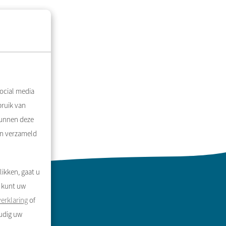
ocial media
bruik van
kunnen deze
en verzameld
likken, gaat u
U kunt uw
erklaring
of
oudig uw