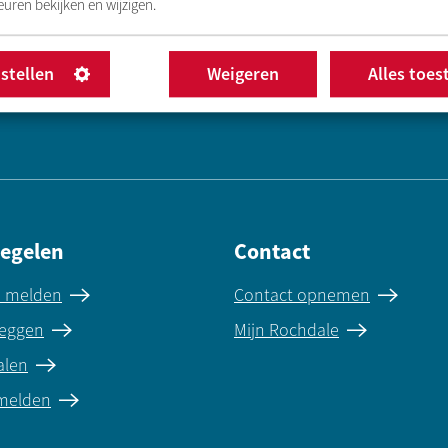
uren bekijken en wijzigen.
nstellen
Weigeren
Alles toes
regelen
Contact
e melden
Contact opnemen
eggen
Mijn Rochdale
alen
 melden