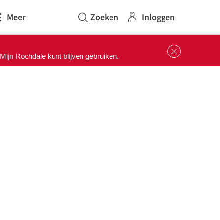
Inloggen
Meer
Sluit 
ijn Rochdale kunt blijven gebruiken.