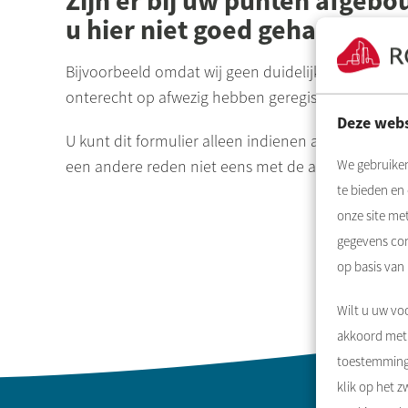
Zijn er bij uw punten afgeb
u hier niet goed gehandeld?
Bijvoorbeeld omdat wij geen duidelijke of volledig
onterecht op afwezig hebben geregistreerd? Laat h
Deze webs
U kunt dit formulier alleen indienen als u vindt 
een andere reden niet eens met de afbouw van p
We gebruiken
te bieden en
onze site me
gegevens com
op basis van
Wilt u uw voo
akkoord met 
toestemming 
klik op het 
Contactinformatie