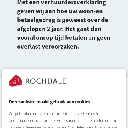
Met een verhuurdersverklaring
geven wij aan hoe uw woon-en
betaalgedrag is geweest over de
afgelopen 2 jaar. Het gaat dan
vooral om op tijd betalen en geen
overlast veroorzaken.
Hoe ontvang ik mijn
verhuurdersverklaring?
Deze website maakt gebruik van cookies
Digitaal
We gebruiken cookies om content en advertenties te
Wij zetten de verhuurdersverklaring klaar in uw postvak
personaliseren, om functies voor social media te bieden en om
van
Mijn Rochdale
. U kunt deze dan printen of opslaan en
ons websiteverkeer te analyseren. Ook delen we informatie over