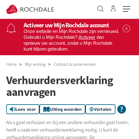
Ga naar 
Naar de homepage
Activeer uw Mijn Rochdale account
Sl
Onze website en Mijn Rochdale zijn vernieuwd.
Gebruikt u Mijn Rochdale?
Activeer
dan
opnieuw uw account, zodat u Mijn Rochdale
Naar hoofdinhoud
Naar hoofdnavigatiemenu
Naar zoeken
kunt blijven gebruiken.
Home
Mijn woning
Contract & samenwonen
Verhuurdersverklaring
aanvragen
Lees voor
Uitleg woorden
Vertalen
Als u gaat verhuizen en bij een andere verhuurder gaat huren,
heeft u vaak een verhuurdersverklaring nodig. U kunt de
verhuurdersverklaring online aanvragen. De