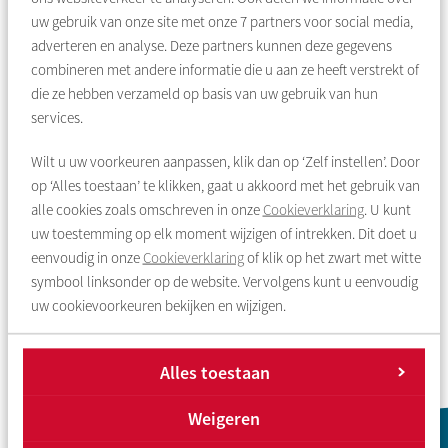
doorsturen.
uw gebruik van onze site met onze
7
partners voor social media,
Post
adverteren en analyse. Deze partners kunnen deze gegevens
Wij sturen uw verhuurdersverklaring naar het bij ons
combineren met andere informatie die u aan ze heeft verstrekt of
bekende correspondentieadres. Houd er rekening mee
die ze hebben verzameld op basis van uw gebruik van hun
dat de post even onderweg kan zijn.
services.
Ophalen
Wilt u uw voorkeuren aanpassen, klik dan op ‘Zelf instellen’. Door
Bij onze servicebalie aan het Bos en Lommerplein 303 in
Amsterdam. Wij vragen u dan om een
op ‘Alles toestaan’ te klikken, gaat u akkoord met het gebruik van
geldig identiteitsbewijs. U kunt de verhuurdersverklaring
alle cookies zoals omschreven in onze
Cookieverklaring
. U kunt
niet laten ophalen door iemand anders. Onze
uw toestemming op elk moment wijzigen of intrekken. Dit doet u
servicebalie is geopend van 09.00 tot 16.30 uur.
eenvoudig in onze
Cookieverklaring
of klik op het zwart met witte
symbool linksonder op de website. Vervolgens kunt u eenvoudig
Geef bij uw aanvraag aan hoe u de verhuurdersverklaring wilt
uw cookievoorkeuren bekijken en wijzigen.
ontvangen.
Alles toestaan
Weigeren