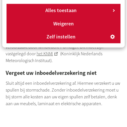
veilig kan.
Alles toestaan
Wanneer is het stormschade?
Weigeren
Voor de verzekering is het handig om te weten of u echt
stormschade heeft. Dit is afhankelijk van de windkracht.
Zelf instellen
Schade door de wind is officieel stormschade wanneer het is
veroorzaakt door windkracht 7 of hoger. Dit moet zijn
vastgelegd door
het KNMI
(Koninklijk Nederlands
Meteorologisch Instituut).
Vergeet uw inboedelverzekering niet
Sluit altijd een inboedelverzekering af. Hiermee verzekert u uw
spullen bij stormschade. Zonder inboedelverzekering moet u
bij storm alle kosten aan uw eigen spullen zelf betalen, denk
aan uw meubels, laminaat en elektrische apparaten.