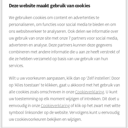
Deze website maakt gebruik van cookies
Heeft u schade aan uw woning?
Neem contact met ons op
om
een reparatie te plannen. Dit kunt u
makkelijk en snel online
We gebruiken cookies om content en advertenties te
doen
. Heeft het spoed, bel ons dan. Schade aan uw inboedel
personaliseren, om functies voor social media te bieden en om
kunt u melden bij uw verzekeringsmaatschappij.
ons websiteverkeer te analyseren. Ook delen we informatie over
uw gebruik van onze site met onze
7
partners voor social media,
Zelf doen
adverteren en analyse. Deze partners kunnen deze gegevens
combineren met andere informatie die u aan ze heeft verstrekt of
Is er een boom omgevallen in uw tuin, dan kunt u dit zelf
die ze hebben verzameld op basis van uw gebruik van hun
(laten) opruimen. Is de boom tegen uw woning
services.
aangevallen?
Meld dit ook aan ons.
Goed om te weten
Wilt u uw voorkeuren aanpassen, klik dan op ‘Zelf instellen’. Door
op ‘Alles toestaan’ te klikken, gaat u akkoord met het gebruik van
Tijdens een storm kunnen we niet altijd direct aan de slag.
alle cookies zoals omschreven in onze
Cookieverklaring
. U kunt
Voor de veiligheid mogen monteurs bijvoorbeeld niet werken
uw toestemming op elk moment wijzigen of intrekken. Dit doet u
op daken bij zware wind.
eenvoudig in onze
Cookieverklaring
of klik op het zwart met witte
symbool linksonder op de website. Vervolgens kunt u eenvoudig
In dat geval kijken we samen met u naar een tijdelijke
uw cookievoorkeuren bekijken en wijzigen.
oplossing en plannen we herstelwerkzaamheden zodra dit