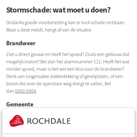
Stormschade: wat moet u doen?
Ondanks goede voorbereiding kan er toch schade ontstaan.
Waar u deze meldt, hangt af van de situatie.
Brandweer
Ziet u direct gevaar en heeft het spoed? Zoals een gebouw dat
mogelijk instort? Bel dan het alarmnummer 112. Heeft het wat
minder spoed, maar is het wel een klus voor de brandweer?
Denk aan losgeraakte dakbedekking of gevelplaten, of een
boom die over de openbare weg dreigt te vallen. Bel
dan
0900-0904
.
Gemeente
Ziet u schade buiten uw eigen tuin en woning, zoals een
omgevallen boom in een berm, bel dan de gemeente.
Contact met Rochdale