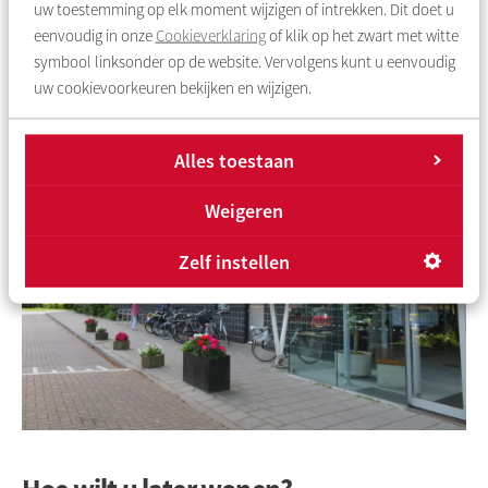
toen we nog in Amsterdam woonden. Met de buren hebben
uw toestemming op elk moment wijzigen of intrekken. Dit doet u
we ook fijn contact. Ja, het was een goede beslissing om te
eenvoudig in onze
Cookieverklaring
of klik op het zwart met witte
verhuizen.”
symbool linksonder op de website. Vervolgens kunt u eenvoudig
uw cookievoorkeuren bekijken en wijzigen.
Alles toestaan
Weigeren
Zelf instellen