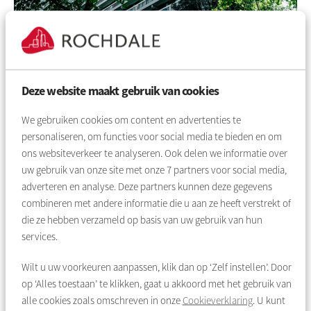
Flat voor 55-plussers
14 dagen later belde Monique op met goed nieuws. Er kwam
Deze website maakt gebruik van cookies
een appartement vrij in de IJdoorn-flat in Zaandam. Een flat
voor 55-plussers. “We moesten snel beslissen”, zegt mevrouw
We gebruiken cookies om content en advertenties te
Van den Braak. Maar die woning had alleen 2 slaapkamers aan
personaliseren, om functies voor social media te bieden en om
de kant van de galerij. Dat wilden we niet. Een dag later kwam
ons websiteverkeer te analyseren. Ook delen we informatie over
er een andere woning in dezelfde flat beschikbaar. Die beviel
uw gebruik van onze site met onze
7
partners voor social media,
ons wel. Een paar maanden later zijn we daar naartoe
adverteren en analyse. Deze partners kunnen deze gegevens
verhuisd.”
combineren met andere informatie die u aan ze heeft verstrekt of
Goede beslissing
die ze hebben verzameld op basis van uw gebruik van hun
services.
Inmiddels wonen mevrouw en meneer Van den Braak ruim
een half jaar in hun nieuwe buurt. Ze hebben het er erg naar
Wilt u uw voorkeuren aanpassen, klik dan op ‘Zelf instellen’. Door
hun zin. “De Albert Heijn zit hier vlakbij, en even verderop zit
op ‘Alles toestaan’ te klikken, gaat u akkoord met het gebruik van
een winkelcentrum. Daar kunnen we met de auto heen. Net als
alle cookies zoals omschreven in onze
Cookieverklaring
. U kunt