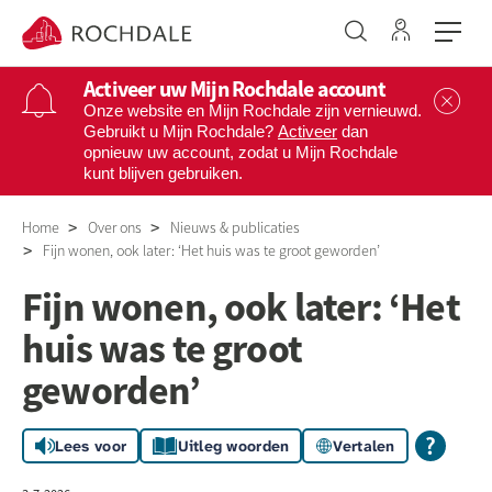
Ga naar 
Naar de homepage
Activeer uw Mijn Rochdale account
Sl
Onze website en Mijn Rochdale zijn vernieuwd.
Gebruikt u Mijn Rochdale?
Activeer
dan
opnieuw uw account, zodat u Mijn Rochdale
Naar hoofdinhoud
Naar hoofdnavigatiemenu
Naar zoeken
kunt blijven gebruiken.
Home
Over ons
Nieuws & publicaties
Fijn wonen, ook later: ‘Het huis was te groot geworden’
Fijn wonen, ook later: ‘Het
huis was te groot
geworden’
Lees voor
Uitleg woorden
Vertalen