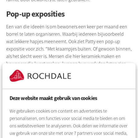
Pop-up exposities
Een van die ideeën is om bewoners een keer per maand een
borrel te laten organiseren. Waarbij iedereen bijvoorbeeld
wat lekkere hapjes meeneemt. Ook ziet Patty een pop-up
expositie voor zich. “Met kraampjes buiten. Of gewoon binnen,
als het slecht weer is. Mensen die hier keramiek maken en
bewoners die kunst maken, kunnen hun werk dan laten zien
en verkopen.”
Open Studio
Deze website maakt gebruik van cookies
Patty gebruikt haar werkplaats namelijk niet alleen voor
zichzelf. Ze geeft er ook les en leert anderen keramiek maken.
We gebruiken cookies om content en advertenties te
Op een draaischijf of alleen met de handen. Daarnaast kunnen
personaliseren, om functies voor social media te bieden en om
mensen die al ervaring hebben met keramiek terecht bij de
ons websiteverkeer te analyseren. Ook delen we informatie over
Open Studio. “Met een lidmaatschap kunnen zij hier oefenen
uw gebruik van onze site met onze
7
partners voor social media,
en meer ervaring opdoen”, zegt Patty. “Ze kunnen dan