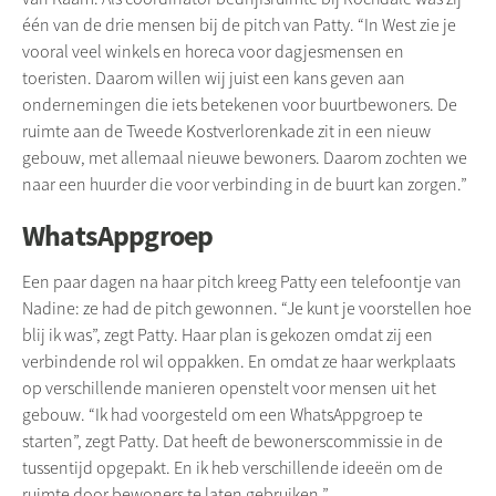
één van de drie mensen bij de pitch van Patty. “In West zie je
vooral veel winkels en horeca voor dagjesmensen en
toeristen. Daarom willen wij juist een kans geven aan
ondernemingen die iets betekenen voor buurtbewoners. De
ruimte aan de Tweede Kostverlorenkade zit in een nieuw
gebouw, met allemaal nieuwe bewoners. Daarom zochten we
naar een huurder die voor verbinding in de buurt kan zorgen.”
WhatsAppgroep
Een paar dagen na haar pitch kreeg Patty een telefoontje van
Nadine: ze had de pitch gewonnen. “Je kunt je voorstellen hoe
blij ik was”, zegt Patty. Haar plan is gekozen omdat zij een
verbindende rol wil oppakken. En omdat ze haar werkplaats
op verschillende manieren openstelt voor mensen uit het
gebouw. “Ik had voorgesteld om een WhatsAppgroep te
starten”, zegt Patty. Dat heeft de bewonerscommissie in de
tussentijd opgepakt. En ik heb verschillende ideeën om de
ruimte door bewoners te laten gebruiken.”