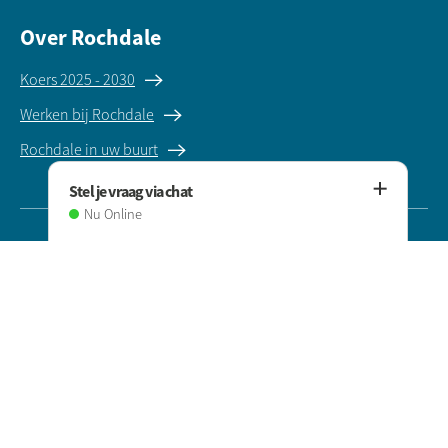
Over Rochdale
Koers 2025 - 2030
Werken bij Rochdale
Rochdale in uw buurt
Stel je vraag via chat
Nu Online
Gebruikersvoorwaarden
Privacyverklaring
Digitale Toegankelijkheid
Instagram
LinkedIn
©2025 Rochdale Woningstichting