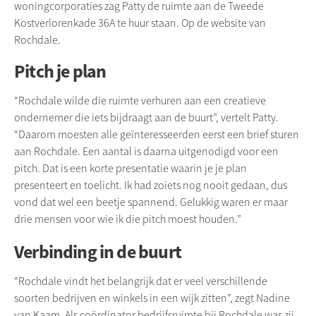
woningcorporaties zag Patty de ruimte aan de Tweede
Kostverlorenkade 36A te huur staan. Op de website van
Rochdale.
Pitch je plan
“Rochdale wilde die ruimte verhuren aan een creatieve
ondernemer die iets bijdraagt aan de buurt”, vertelt Patty.
“Daarom moesten alle geïnteresseerden eerst een brief sturen
aan Rochdale. Een aantal is daarna uitgenodigd voor een
pitch. Dat is een korte presentatie waarin je je plan
presenteert en toelicht. Ik had zoiets nog nooit gedaan, dus
vond dat wel een beetje spannend. Gelukkig waren er maar
drie mensen voor wie ik die pitch moest houden.”
Verbinding in de buurt
“Rochdale vindt het belangrijk dat er veel verschillende
soorten bedrijven en winkels in een wijk zitten”, zegt Nadine
van Kaam. Als coördinator bedrijfsruimte bij Rochdale was zij