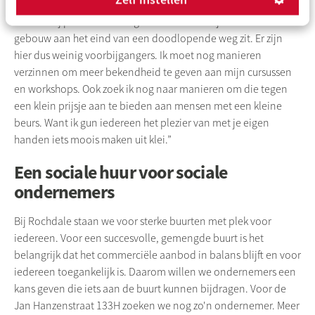
woon ook nog eens drie minuten hiervandaan, dus de locatie
is voor mij perfect. Het enige nadeel voor mij is dat het
gebouw aan het eind van een doodlopende weg zit. Er zijn
hier dus weinig voorbijgangers. Ik moet nog manieren
verzinnen om meer bekendheid te geven aan mijn cursussen
en workshops. Ook zoek ik nog naar manieren om die tegen
een klein prijsje aan te bieden aan mensen met een kleine
beurs. Want ik gun iedereen het plezier van met je eigen
handen iets moois maken uit klei.”
Een sociale huur voor sociale
ondernemers
Bij Rochdale staan we voor sterke buurten met plek voor
iedereen. Voor een succesvolle, gemengde buurt is het
belangrijk dat het commerciële aanbod in balans blijft en voor
iedereen toegankelijk is. Daarom willen we ondernemers een
kans geven die iets aan de buurt kunnen bijdragen. Voor de
Jan Hanzenstraat 133H zoeken we nog zo'n ondernemer. Meer