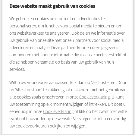
Deze website maakt gebruik van cookies
een band hebben met Amsterdam Zuidoost
zich prettig voelen tussen verschillende generaties (het
We gebruiken cookies om content en advertenties te
streven hierbij is 50% ouder dan 55 plus en 50% jonger
personaliseren, om functies voor social media te bieden en om
dan 55 plus) en samenlevingsvormen (jong, oud,
ons websiteverkeer te analyseren. Ook delen we informatie over
alleenstaand, gezinnen)
uw gebruik van onze site met onze
7
partners voor social media,
voldoen aan de geldende wet- en regelgeving voor het
adverteren en analyse. Deze partners kunnen deze gegevens
verkrijgen van een sociale huurwoning
combineren met andere informatie die u aan ze heeft verstrekt of
die ze hebben verzameld op basis van uw gebruik van hun
services.
Meer informatie vindt u hier
Wilt u uw voorkeuren aanpassen, klik dan op ‘Zelf instellen’. Door
op ‘Alles toestaan’ te klikken, gaat u akkoord met het gebruik van
alle cookies zoals omschreven in onze
Cookieverklaring
. U kunt
uw toestemming op elk moment wijzigen of intrekken. Dit doet u
eenvoudig in onze
Cookieverklaring
of klik op het zwart met witte
symbool linksonder op de website. Vervolgens kunt u eenvoudig
uw cookievoorkeuren bekijken en wijzigen.