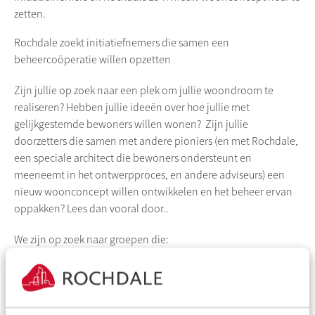
zetten.
Rochdale
zoekt initiatiefnemers die samen een
beheercoöperatie willen opzetten
Zijn jullie op zoek naar een plek om jullie woondroom te
realiseren? Hebben jullie ideeën over hoe jullie met
gelijkgestemde bewoners willen wonen? Zijn jullie
doorzetters die samen met andere pioniers (en met
Rochdale
,
een speciale architect die bewoners ondersteunt en
meeneemt in het ontwerpproces, en andere adviseurs) een
nieuw woonconcept willen ontwikkelen en het beheer ervan
oppakken? Lees dan vooral door..
We zijn op zoek naar groepen die:
uit ten minste 6 personen bestaan
samen een nieuw woonconcept aandurven
willen wonen in een gezamenlijk woongebouw