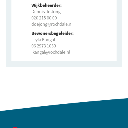
Wijkbeheerder:
Dennis de Jong
020 215 00 00
ddejong@rochdale.nl
Bewonersbegeleider:
Leyla Kangal
06 2973 1030
lkangal@rochdale.nl
Contactinformatie