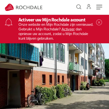
Ga naar 
Naar de homepage
Activeer uw Mijn Rochdale account
Sl
Onze website en Mijn Rochdale zijn vernieuwd.
Gebruikt u Mijn Rochdale?
Activeer
dan
opnieuw uw account, zodat u Mijn Rochdale
Naar hoofdinhoud
Naar hoofdnavigatiemenu
Naar zoeken
kunt blijven gebruiken.