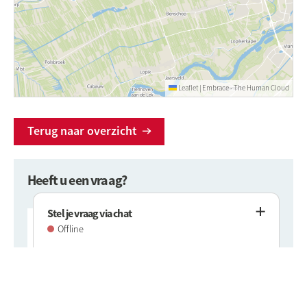
Leaflet
|
Embrace - The Human Cloud
Terug naar overzicht
Heeft u een vraag?
Stel je vraag via chat
Offline
Neem dan contact met ons op via 020 215 00 00 of
www.rochdale.nl/contact
.