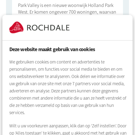
Park Valley is een nieuwe woonwijk Holland Park
West. Er komen ongeveer 700 woningen, waarvan
108 sociale huurwoningen. Park Valley is een
groene, autoluwe buurt en is zo ontworpen dat er
zoveel mogelijk interactie ontstaat tussen
bewoners van alle generaties en leeftijden, of dat
nu op school is, in het groen of tussen de
Deze website maakt gebruik van cookies
gebouwen.
We gebruiken cookies om content en advertenties te
personaliseren, om functies voor social media te bieden en om
ons websiteverkeer te analyseren. Ook delen we informatie over
Woonruimte voor de bewoners van
uw gebruik van onze site met onze
7
partners voor social media,
Geldershoofd & Gravestein
adverteren en analyse. Deze partners kunnen deze gegevens
combineren met andere informatie die u aan ze heeft verstrekt of
die ze hebben verzameld op basis van uw gebruik van hun
In de buurt van Holland Park staan de twee Bijlmerflats
services.
Geldershoofd en Gravestein. Beide flats worden de komende
jaren grootschalig gerenoveerd, waardoor alle bewoners
Wilt u uw voorkeuren aanpassen, klik dan op ‘Zelf instellen’. Door
moeten verhuizen. We vinden het belangrijk dat iedereen de
op ‘Alles toestaan’ te klikken, gaat u akkoord met het gebruik van