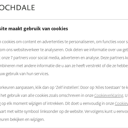
 uw woongebouw, én
n de buurt van uw woning te huur bij
Rochdale
.
r
om te controleren of u een parkeerplaats bij ons kunt huren. 
ite maakt gebruik van cookies
 cookies om content en advertenties te personaliseren, om functies voor s
verklaring aanvragen en door ons laten ondertekenen op o
 om ons websiteverkeer te analyseren. Ook delen we informatie over uw ge
t onze
7
partners voor social media, adverteren en analyse. Deze partners 
bineren met andere informatie die u aan ze heeft verstrekt of die ze hebb
 uw gebruik van hun services.
rkeuren aanpassen, klik dan op ‘Zelf instellen’. Door op ‘Alles toestaan’ te k
het gebruik van alle cookies zoals omschreven in onze
Cookieverklaring
. 
op elk moment wijzigen of intrekken. Dit doet u eenvoudig in onze
Cookiev
zwart met witte symbool linksonder op de website. Vervolgens kunt u eenv
uren bekijken en wijzigen.