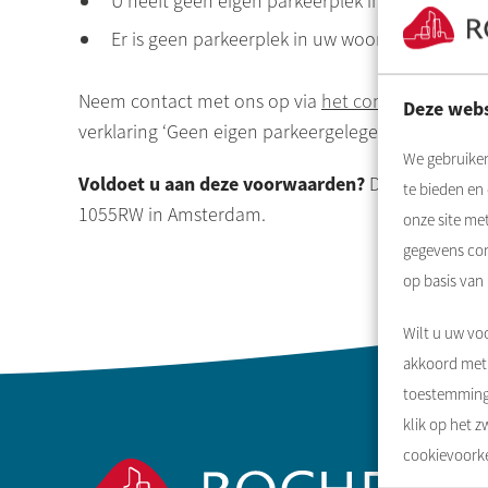
U heeft geen eigen parkeerplek in of buiten
Er is geen parkeerplek in uw woongebouw of i
Neem contact met ons op via
het contactformulie
Deze webs
verklaring ‘Geen eigen parkeergelegenheid’.
We gebruiken
Voldoet u aan deze voorwaarden?
Dan kunt u de 
te bieden en
1055RW in Amsterdam.
onze site me
gegevens com
op basis van
Wilt u uw voo
akkoord met 
toestemming 
Contactinformatie
klik op het 
cookievoorke