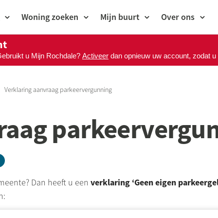
Woning zoeken
Mijn buurt
Over ons
nt
Gebruikt u Mijn Rochdale?
Activeer
dan opnieuw uw account, zodat u M
Verklaring aanvraag parkeervergunning
vraag parkeervergu
verklaring ‘Geen eigen parkeerge
emeente? Dan heeft u een
n: