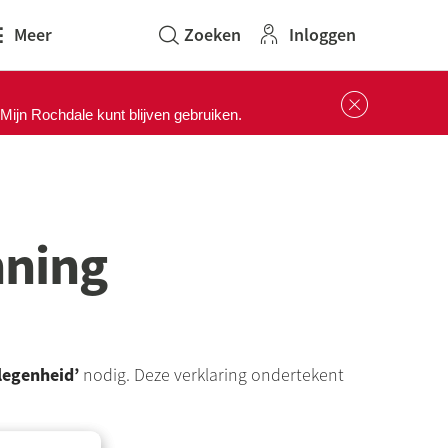
Inloggen
Meer
Sluit 
ijn Rochdale kunt blijven gebruiken.
nning
legenheid’
nodig. Deze verklaring ondertekent