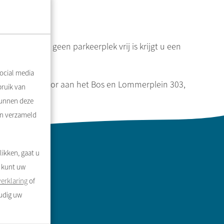
Alleen als er geen parkeerplek vrij is krijgt u een
ocial media
ns hoofdkantoor aan het Bos en Lommerplein 303,
bruik van
kunnen deze
en verzameld
likken, gaat u
U kunt uw
erklaring
of
oudig uw