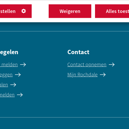
nstellen
Weigeren
Alles toes
regelen
Contact
e melden
Contact opnemen
eggen
Mijn Rochdale
alen
 melden