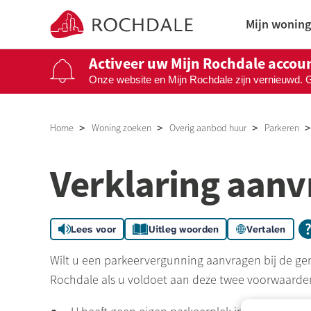
Naar de homepage
Mijn woning
Activeer uw Mijn Rochdale accou
Onze website en Mijn Rochdale zijn vernieuwd. 
Naar hoofdinhoud
Naar hoofdnavigatiemenu
Naar zoeken
Home
Woning zoeken
Overig aanbod huur
Parkeren
Verklaring aan
Lees voor
Uitleg woorden
Vertalen
Wilt u een parkeervergunning aanvragen bij de g
Rochdale
als u voldoet aan deze twee voorwaarde