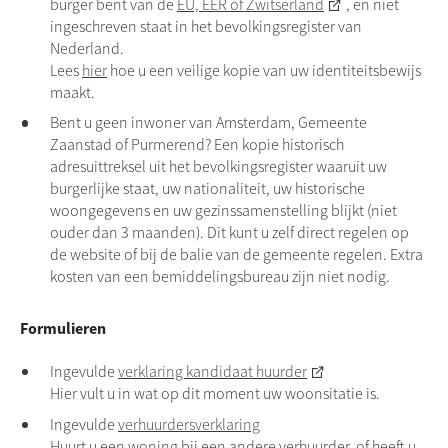
burger bent van de
EU, EER of Zwitserland
, en niet
ingeschreven staat in het bevolkingsregister van
Nederland.
Lees
hier
hoe u een veilige kopie van uw identiteitsbewijs
maakt.
Bent u geen inwoner van Amsterdam, Gemeente
Zaanstad of Purmerend? Een kopie historisch
adresuittreksel uit het bevolkingsregister waaruit uw
burgerlijke staat, uw nationaliteit, uw historische
woongegevens en uw gezinssamenstelling blijkt (niet
ouder dan 3 maanden). Dit kunt u zelf direct regelen op
de website of bij de balie van de gemeente regelen. Extra
kosten van een bemiddelingsbureau zijn niet nodig.
Formulieren
Ingevulde
verklaring kandidaat huurder
Hier vult u in wat op dit moment uw woonsitatie is.
Ingevulde
verhuurdersverklaring
Huurt u een woning bij een andere verhuurder, of heeft u