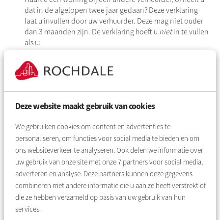
dat in de afgelopen twee jaar gedaan? Deze verklaring
laat u invullen door uw verhuurder. Deze mag niet ouder
dan 3 maanden zijn. De verklaring hoeft u
niet
in te vullen
als u:
nu bij Rochdale huurt,
of de afgelopen twee jaar niet in een huurwoning
heeft gewoond,
of als u
bij uw huidige verhuurder een aanvraag via
Deze website maakt gebruik van cookies
Verhuurdersverklaring.nl
heeft
ingediend
.
Ingevuld
woningacceptatieformulier
We gebruiken cookies om content en advertenties te
Deze is niet nodig als u het digitale formulier op onze
personaliseren, om functies voor social media te bieden en om
website gebruikt.
ons websiteverkeer te analyseren. Ook delen we informatie over
uw gebruik van onze site met onze
7
partners voor social media,
Inkomen
adverteren en analyse. Deze partners kunnen deze gegevens
combineren met andere informatie die u aan ze heeft verstrekt of
Een kopie van de salarisspecificaties en/of
die ze hebben verzameld op basis van uw gebruik van hun
inkomensgegevens van de laatste drie maanden.
services.
Een werkgeversverklaring met de volgende kenmerken: