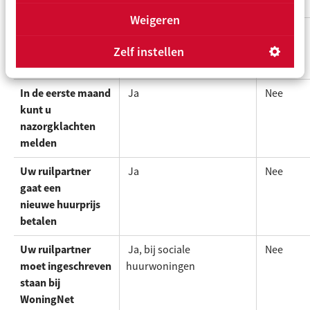
verhuis-onderhoud
Weigeren
Uw ruilpartner
Ja
Nee
krijgt een nieuwe
Zelf instellen
huurovereenkomst
In de eerste maand
Ja
Nee
kunt u
nazorgklachten
melden
Uw ruilpartner
Ja
Nee
gaat een
nieuwe huurprijs
betalen
Uw ruilpartner
Ja, bij sociale
Nee
moet ingeschreven
huurwoningen
staan bij
WoningNet