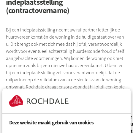
indeplaatsstelling
(contractovername)
Bij een indeplaatsstelling neemt uw ruilpartner letterlijk de
huurovereenkomst én de woning in de huidige staat over van
u. Dit brengt ook met zich mee dat hij of zij verantwoordelijk
wordt voor eventueel achterstallig huurdersonderhoud of zelf
aangebrachte voorzieningen. Wij komen de woning ook niet
opnemen zoals bij een nieuwe huurovereenkomst. U bent er
bij een indeplaatsstelling zelf voor verantwoordelijk dat de
ruilpartner op de ruildatum van u de sleutels van de woning
ontvangt. Rochdale draagt er zorg voor dat hij of zij een kopie
van de huurovereenkomst en aanverwante documenten
ontvangt.
Variant 1: Woningruil met
Variant 2:
Deze website maakt gebruik van cookies
nieuw huurovereenkomst
Woningru
indeplaat