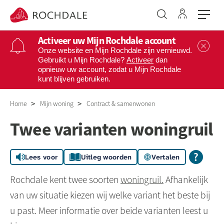
Ga naar 
Naar de homepage
Activeer uw Mijn Rochdale account
Sl
Onze website en Mijn Rochdale zijn vernieuwd.
Gebruikt u Mijn Rochdale?
Activeer
dan
opnieuw uw account, zodat u Mijn Rochdale
Naar hoofdinhoud
Naar hoofdnavigatiemenu
Naar zoeken
kunt blijven gebruiken.
Home
Mijn woning
Contract & samenwonen
Twee varianten woningruil
Lees voor
Uitleg woorden
Vertalen
Rochdale kent twee soorten
woningruil
.
Afhankelijk
van uw situatie kiezen wij welke variant het beste bij
u past. Meer informatie over beide varianten leest u