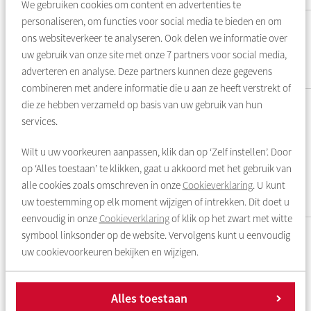
We gebruiken cookies om content en advertenties te
personaliseren, om functies voor social media te bieden en om
Rochdale komt de
Ja
Nee
ons websiteverkeer te analyseren. Ook delen we informatie over
woning met u en
uw gebruik van onze site met onze
7
partners voor social media,
uw ruilpartner
adverteren en analyse. Deze partners kunnen deze gegevens
opnemen
combineren met andere informatie die u aan ze heeft verstrekt of
Zelf aangebrachte
Ja
Nee
die ze hebben verzameld op basis van uw gebruik van hun
voorzieningen
services.
worden vastgelegd
en achterstallig
Wilt u uw voorkeuren aanpassen, klik dan op ‘Zelf instellen’. Door
huurders-
op ‘Alles toestaan’ te klikken, gaat u akkoord met het gebruik van
onderhoud wordt
alle cookies zoals omschreven in onze
Cookieverklaring
. U kunt
verholpen
uw toestemming op elk moment wijzigen of intrekken. Dit doet u
eenvoudig in onze
Cookieverklaring
of klik op het zwart met witte
Rochdale
Ja
Nee
symbool linksonder op de website. Vervolgens kunt u eenvoudig
onderhoudt,
uw cookievoorkeuren bekijken en wijzigen.
vervangt en
herstelt de woning
zoals bij regulier
Alles toestaan