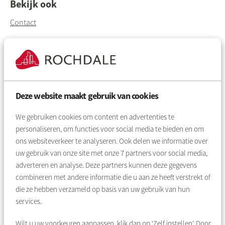
Bekijk ook
Contact
Belangrijke documenten
Betaald parkeren in de buurt
Deze website maakt gebruik van cookies
Wilt u niets missen over de
vernieuwing in de Van Deysselbuurt?
We gebruiken cookies om content en advertenties te
personaliseren, om functies voor social media te bieden en om
Schrijf u dan nú in voor de digitale nieuwsbrief en blijf
ons websiteverkeer te analyseren. Ook delen we informatie over
zo op de hoogte van het laatste nieuws over de
uw gebruik van onze site met onze
7
partners voor social media,
adverteren en analyse. Deze partners kunnen deze gegevens
vernieuwing. Klik op onderstaande knop om u aan te
combineren met andere informatie die u aan ze heeft verstrekt of
melden. Laat uw naam en e-mailadres achter en mis
die ze hebben verzameld op basis van uw gebruik van hun
niets.
services.
Ja, ik wil graag op de hoogte blijven van de Van
Wilt u uw voorkeuren aanpassen, klik dan op ‘Zelf instellen’. Door