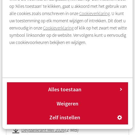
Deysselbuurt
op ‘Alles toestaan’ te klikken, gaat u akkoord met het gebruik van
alle cookies zoals omschreven in onze
Cookieverklaring
. U kunt
uw toestemming op elk moment wijzigen of intrekken. Dit doet u
Terug naar overzicht
eenvoudig in onze
Cookieverklaring
of klik op het zwart met witte
symbool linksonder op de website. Vervolgens kunt u eenvoudig
uw cookievoorkeuren bekijken en wijzigen.
Heeft u nog vragen?
Neem dan contact met ons op via
020 215 00 00
of
www.rochdale.nl/contact.
Alles toestaan
Weigeren
Het laatste nieuws: Deysselkrant
Zelf instellen
2 MB
Deysselkrant Mei 2026