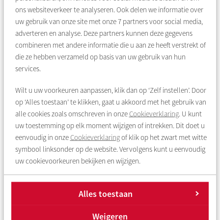
ons websiteverkeer te analyseren. Ook delen we informatie over
geïsoleerd. Ze worden aangesloten op
stadswarmte.
uw gebruik van onze site met onze
7
partners voor social media,
adverteren en analyse. Deze partners kunnen deze gegevens
Nieuwe voorzieningen
combineren met andere informatie die u aan ze heeft verstrekt of
die ze hebben verzameld op basis van uw gebruik van hun
Bewoners die zorg of hulp nodig hebben, moeten in de
services.
buurt terecht kunnen. In de buurt komt:
Een nieuw buurtcentrum (Buurthalte De Deyssel) in
Wilt u uw voorkeuren aanpassen, klik dan op ‘Zelf instellen’. Door
de Van Deysselstraat, met onder andere :
op ‘Alles toestaan’ te klikken, gaat u akkoord met het gebruik van
Buurtkamer Social Garden
alle cookies zoals omschreven in onze
Cookieverklaring
. U kunt
uw toestemming op elk moment wijzigen of intrekken. Dit doet u
Het buurtpunt van Rochdale
eenvoudig in onze
Cookieverklaring
of klik op het zwart met witte
Het buurtteam Slotermeer
symbool linksonder op de website. Vervolgens kunt u eenvoudig
Een basisschool, kinderopvang en een nieuw
uw cookievoorkeuren bekijken en wijzigen.
jongerencentrum XL op de hoek van de
Burgemeester Röellstraat en Burgemeester van
Leeuwenlaan.
Alles toestaan
Theater Frascati krijgt een vaste plek in de buurt,
Weigeren
zodat cultuur behouden blijft.