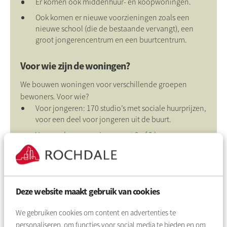
Er komen ook middenhuur- en koopwoningen.
Ook komen er nieuwe voorzieningen zoals een
nieuwe school (die de bestaande vervangt), een
groot jongerencentrum en een buurtcentrum.
Voor wie zijn de woningen?
We bouwen woningen voor verschillende groepen
bewoners. Voor wie?
Voor jongeren: 170 studio’s met sociale huurprijzen,
voor een deel voor jongeren uit de buurt.
Voor ouderen: woningen met 2 of 3 kamers,
meestal met lift, verspreid of gegroepeerd in de
buurt.
Voor gezinnen, starters, alleenstaanden en mensen
die zorg nodig hebben.
Deze website maakt gebruik van cookies
10 woningen worden speciaal geschikt voor
mensen in een rolstoel.
We gebruiken cookies om content en advertenties te
personaliseren, om functies voor social media te bieden en om
Alle woningen worden aardgasvrij en goed