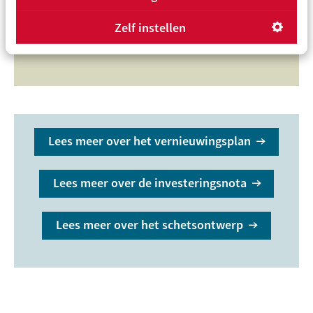
Zelf instellen
In de winkels aan de Lodewijk van Deysselstraat komt
ruimte voor kleine ondernemers en buurtfunctie.
Lees meer over het vernieuwingsplan
Lees meer over de investeringsnota
Lees meer over het schetsontwerp