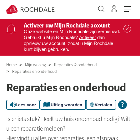
Ga naar 
Naar de homepage
Activeer uw Mijn Rochdale account
Sl
Onze website en Mijn Rochdale zijn vernieuwd.
Gebruikt u Mijn Rochdale?
Activeer
dan
opnieuw uw account, zodat u Mijn Rochdale
Naar hoofdinhoud
Naar hoofdnavigatiemenu
Naar zoeken
kunt blijven gebruiken.
Home
Mijn woning
Reparaties & onderhoud
Reparaties en onderhoud
Reparaties en onderhoud
Lees voor
Uitleg woorden
Vertalen
Is er iets stuk? Heeft uw huis onderhoud nodig? Wilt
u een reparatie melden?
Hier vindt u alles over reparaties, een afspraak