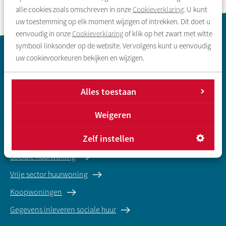
alle cookies zoals omschreven in onze
Cookieverklaring
. U kunt
uw toestemming op elk moment wijzigen of intrekken. Dit doet u
eenvoudig in onze
Cookieverklaring
of klik op het zwart met witte
symbool linksonder op de website. Vervolgens kunt u eenvoudig
Contactinformatie
uw cookievoorkeuren bekijken en wijzigen.
Alles toestaan
Weigeren
Zoeken & aanbod
Zelf instellen
Sociale huurwoning
Vrije sector huurwoning
Koopwoningen
Gegevens inleveren sociale huur